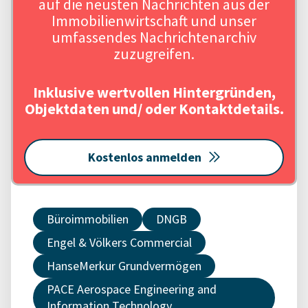
auf die neusten Nachrichten aus der
Immobilienwirtschaft und unser
umfassendes Nachrichtenarchiv
zuzugreifen.
Inklusive wertvollen Hintergründen,
Objektdaten und/ oder Kontaktdetails.
Kostenlos anmelden
Büroimmobilien
DNGB
Engel & Völkers Commercial
HanseMerkur Grundvermögen
PACE Aerospace Engineering and
Information Technology