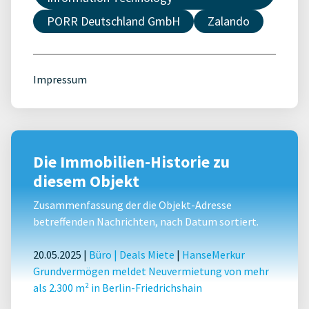
PORR Deutschland GmbH
Zalando
Impressum
Die Immobilien-Historie zu
diesem Objekt
Zusammenfassung der die Objekt-Adresse
betreffenden Nachrichten, nach Datum sortiert.
20.05.2025 |
Büro
|
Deals Miete
|
HanseMerkur
Grundvermögen meldet Neuvermietung von mehr
als 2.300 m² in Berlin-Friedrichshain