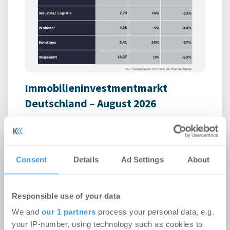
Immobilieninvestmentmarkt
Deutschland – August 2026
Büro | Märkte
-
06.08.2026
Login für den ganzen Artikel Wenn noch nicht
registriert, erstellen Sie sich jetzt Ihren
Consent
Details
Ad Settings
About
kostenlosen Account, um auf die neusten ...
Responsible use of your data
We and
our 1 partners
process your personal data, e.g.
your IP-number, using technology such as cookies to