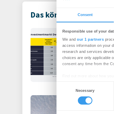
Das könnte Dich auch i
Consent
Immobilienin
Responsible use of your dat
Deutschland – 
We and
our 1 partners
proce
access information on your d
Büro | Märkte
-
06.0
research and services devel
choices are only applicable 
Login für den ganzen A
consent any time from the Coo
registriert, erstellen S
Account, um auf die neus
Find out more about how your
Consent
We use cookies to personalis
Necessary
Selection
information about your use of
Büromieter ve
other information that you’ve
expandieren im