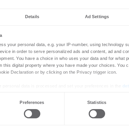
nteressieren
Details
Ad Settings
vestmentmarkt
Amp
a
August 2026
gew
ss your personal data, e.g. your IP-number, using technology s
SK
evice in order to serve personalized ads and content, ad and c
8.2026
opment. You have a choice in who uses your data and for what p
Bü
on this digital property where you have made your choices. You 
rtikel Wenn noch nicht
kie Declaration or by clicking on the Privacy trigger icon.
ie sich jetzt Ihren kostenlosen
Login
ten ...
regist
 personal data is processed and set your preferences in the
det
Accoun
e content and ads, to provide social media features and to analy
Preferences
Statistics
 our site with our social media, advertising and analytics partn
rlängern und
HWS
 provided to them or that they’ve collected from your use of their
 Stuttgarter
pla