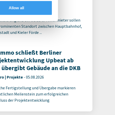
positionierung
Allow all
ro | Deals Kauf
-
05.08.2026
alisierung und ein weiterer Ankermieter sollen
rominenten Standort zwischen Hauptbahnhof,
tadt und Kieler Förde ...
Immo schließt Berliner
jektentwicklung Upbeat ab
 übergibt Gebäude an die DKB
ro | Projekte
-
05.08.2026
che Fertigstellung und Übergabe markieren
tlichen Meilenstein zum erfolgreichen
luss der Projektentwicklung