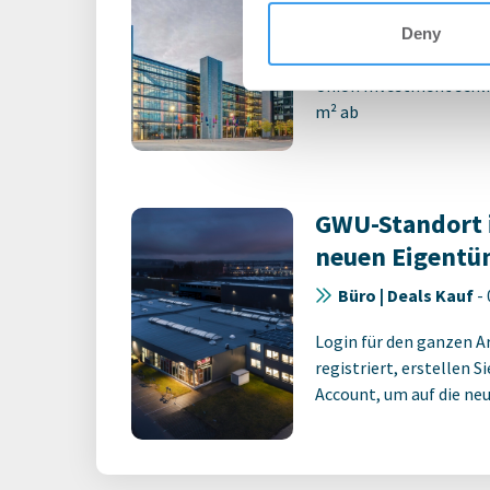
Technologiepa
Deny
Büro | Deals Miete
Union Investment schli
m² ab
GWU-Standort 
neuen Eigentü
Büro | Deals Kauf
-
Login für den ganzen A
registriert, erstellen S
Account, um auf die neus