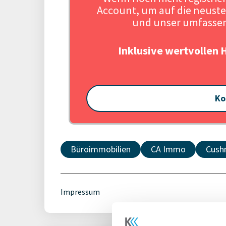
Account, um auf die neuste
und unser umfassen
Inklusive wertvollen 
Ko
Büroimmobilien
CA Immo
Cush
Impressum