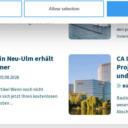
rk STEP
Neu
Allow selection
-
06.08.2026
Bü
eßt Mietverträge über 3.500
Revit
den p
Innens
in Neu-Ulm erhält
CA 
mer
Pro
und
05.08.2026
Bü
rtikel Wenn noch nicht
ie sich jetzt Ihren kostenlosen
Bauli
ten ...
wesen
Absch