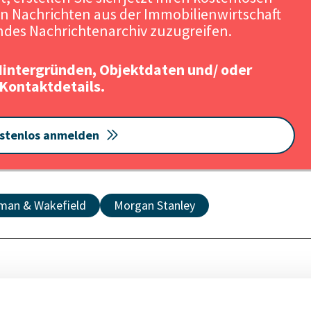
n Nachrichten aus der Immobilienwirtschaft
Quelle: CA I
des Nachrichtenarchiv zuzugreifen.
Hintergründen, Objektdaten und/ oder
Kontaktdetails.
stenlos anmelden
man & Wakefield
Morgan Stanley