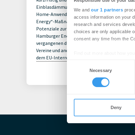
Responsible use of your dat
Einblasdämmungen, optimierte Fensterverglasu
We and
our 1 partners
proce
Home-Anwendungen. Im Mittelpunkt des Experte
access information on your d
Energy“-Maßnahmen. Vorgestellt werden Lösung
research and services devel
Potenziale zur Reduzierung von Energieverbrau
choices are only applicable 
Hamburger Energielotsen findet in Kooperation 
consent any time from the Coo
vergangenen drei Jahren damit beschäftigt hat
Vereine und andere Institutionen ihren Energi
Find out more about how your
dem EU-Interreg-Ostseeprojekt Easy Energy au
Consent
We use cookies to personalis
Necessary
Selection
information about your use of
other information that you’ve
Deny