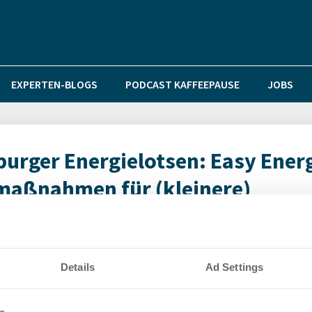
EXPERTEN-BLOGS
PODCAST KAFFEEPAUSE
JOBS
urger Energielotsen: Easy Ener
rmaßnahmen für (kleinere)
16:00 - 18:00
Details
Ad Settings
– viele Maßnahmen lassen sich auch ohne großen technischen Aufw
gehört beispielsweise die Dämmung von Leitungen, nachträgliche