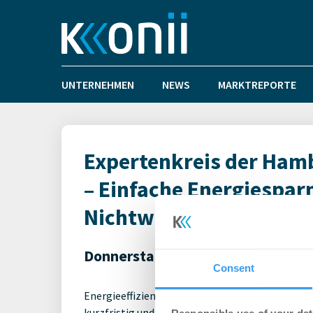
UNTERNEHMEN
NEWS
MARKTREPORTE
Expertenkreis der Hamb
– Einfache Energiespa
Nichtwohngebäude
Donnerstag, 17.September 2026 | 
Consent
Energieeffizienz muss nicht kompliziert sein 
kurzfristig und kostengünstig umsetzen. Dazu 