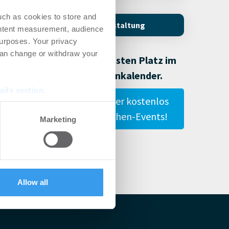
uch as cookies to store and
sy
Onlineveranstaltung
ontent measurement, audience
d
urposes. Your privacy
 der
can change or withdraw your
Für Deinen festen Platz im
Immobilienkalender.
 zu
ails section
.
Publiziere hier kostenlos
Deine Branchen-Events!
se our traffic. We also share
Marketing
ssum
ers who may combine it with
 services.
Allow all