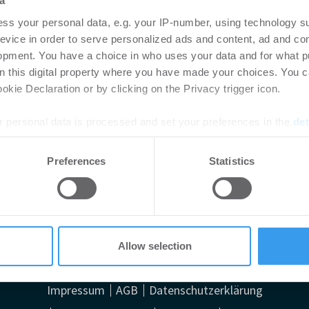
a
ngen sowie der Einsatz intelligenter Thermostate und Smart-
ss your personal data, e.g. your IP-number, using technology s
nkreises stehen praxisnahe Ansätze zur Umsetzung solcher „Ea
evice in order to serve personalized ads and content, ad and c
en, die ohne umfangreiche Planung realisiert werden können un
opment. You have a choice in who uses your data and for what p
ch, Betriebskosten und CO₂-Emissionen bieten. Der Expertenkreis
on this digital property where you have made your choices. You 
mit dem EU-Projekt „Easy Energy“ statt, das sich in den
kie Declaration or by clicking on the Privacy trigger icon.
, wie insbesondere kleine und mittlere Nichtwohngebäude sowie
everbrauch mit sofort umsetzbaren Lösungen senken können. Mehr
 personal data is processed and set your preferences in the
det
f
https://interreg-baltic.eu/project/easy-energy/
e content and ads, to provide social media features and to analy
Preferences
Statistics
Impre
 our site with our social media, advertising and analytics partn
 provided to them or that they’ve collected from your use of their
Allow selection
Impressum
AGB
Datenschutzerklärung