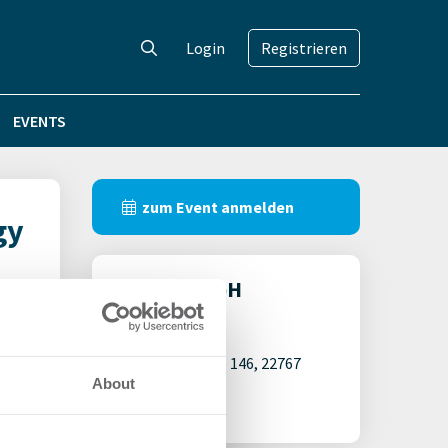
Login
Registrieren
EVENTS
zum Event anmelden
gy
ZEBAU GmbH
Veranstalter
Große Elbstraße 146, 22767
About
Hamburg
22767 Hamburg
and