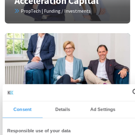
Acceleration Capital
PropTech | Funding / Investments
Top News
27.07.2026
Consent
Details
Ad Settings
metr sichert sich 10,5 Millionen Euro
Wachstumskapital
Responsible use of your data
PropTech | Funding / Investments