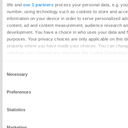
We and
our 1 partners
process your personal data, e.g. you
number, using technology such as cookies to store and acc
information on your device in order to serve personalized ad
content, ad and content measurement, audience research an
development. You have a choice in who uses your data and f
purposes. Your privacy choices are only applicable on this dig
property where you have made your choices. You can chang
withdraw your consent any time from the Cookie Declaration
clicking on the Privacy trigger icon.
Consent
Find out more about how your personal data is processed an
Necessary
Selection
Top News
preferences in the
details section
.
20.07.2026
Preferences
We use cookies to personalise content and ads, to provide s
reltix sichert sich 3 Millionen Euro Pre-
features and to analyse our traffic. We also share informatio
Seed-Finanzierung
your use of our site with our social media, advertising and an
Statistics
PropTech
partners who may combine it with other information that you’
to them or that they’ve collected from your use of their servi
Marketing