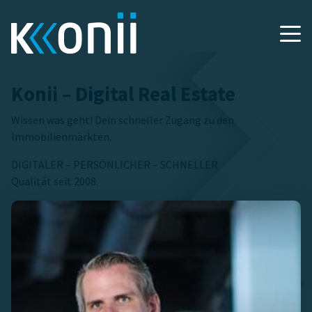
Konii – Digital Real Estate
Wissen was geht! Dein schneller Zugang zu den
Immobilienmärkten.
DIGITALER – PERSÖNLICHER – SCHNELLER
Qualität seit 2008.