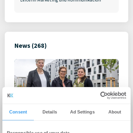
News (268)
Top News
Consent
Details
Ad Settings
About
Quartier „Friedenauer Höhe“ in Berlin:
Instone und OFB stellen rund 1.060
Responsible use of your data