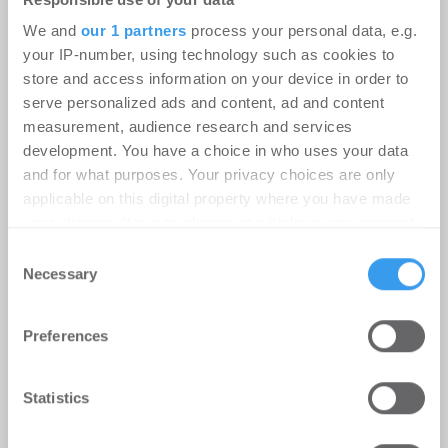
Wohnungen im Joint Venture fertig
We and
our 1 partners
process your personal data, e.g.
your IP-number, using technology such as cookies to
store and access information on your device in order to
serve personalized ads and content, ad and content
measurement, audience research and services
development. You have a choice in who uses your data
and for what purposes. Your privacy choices are only
applicable on this digital property where you have made
your choices. You can change or withdraw your consent
GASAG-Gruppe und OFB realisieren mit
any time from the Cookie Declaration or by clicking on
„The Friedenauer“ eines der innovativsten
Consent
the Privacy trigger icon.
Energiekonzepte Berlins
Necessary
Selection
Find out more about how your personal data is processed
Preferences
and set your preferences in the
details section
.
We use cookies to personalise content and ads, to
Statistics
provide social media features and to analyse our traffic.
We also share information about your use of our site with