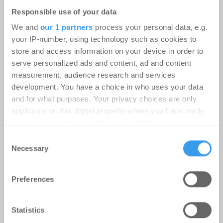
Preisanstieg verliert an Schwung,
Responsible use of your data
real sinken die Immobilienpreise im
We and
our 1 partners
process your personal data, e.g.
your IP-number, using technology such as cookies to
Jahresvergleich
store and access information on your device in order to
Wohnen | Märkte
-
06.08.2026
serve personalized ads and content, ad and content
measurement, audience research and services
Preisanstieg verliert an Schwung, real sinken die
development. You have a choice in who uses your data
Immobilienpreise im Jahresvergleich
and for what purposes. Your privacy choices are only
applicable on this digital property where you have made
your choices. You can change or withdraw your consent
any time from the Cookie Declaration or by clicking on
Consent
the Privacy trigger icon.
Necessary
Selection
Find out more about how your personal data is processed
Preferences
and set your preferences in the
details section
.
We use cookies to personalise content and ads, to
Statistics
provide social media features and to analyse our traffic.