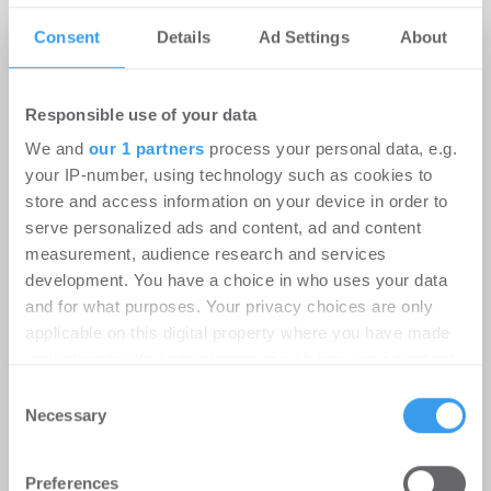
Consent
Details
Ad Settings
About
Experten-Blog
Responsible use of your data
We and
our 1 partners
process your personal data, e.g.
your IP-number, using technology such as cookies to
store and access information on your device in order to
serve personalized ads and content, ad and content
measurement, audience research and services
development. You have a choice in who uses your data
and for what purposes. Your privacy choices are only
applicable on this digital property where you have made
Blog by
PROBIS Software GmbH
your choices. You can change or withdraw your consent
Excel im Immobiliencontrolling: 7
any time from the Cookie Declaration or by clicking on
Consent
Grenzen für Portfolios
the Privacy trigger icon.
Necessary
Selection
03.08.2026
Find out more about how your personal data is processed
Preferences
and set your preferences in the
details section
.