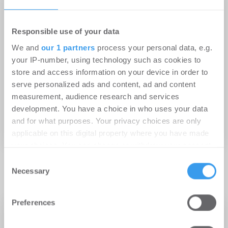
attraktiven Fördermöglichkeiten und
Unterstützungsangebote es in der Stadt Hamburg
im Bereich Klimaanpassung gibt und wie Sie
Responsible use of your data
herausfinden können, ob Ihr Gebäude im Falle eines
We and
our 1 partners
process your personal data, e.g.
Starkregenereignisses potentiell gefährdet ist.
your IP-number, using technology such as cookies to
Teilnahme:
Die Teilnahme an dieser Veranstaltung
store and access information on your device in order to
ist kostenfrei.
Zielgruppe:
Diese Veranstaltung
serve personalized ads and content, ad and content
richtet sich vorwiegend an Hauseigentümer und
measurement, audience research and services
Hauseigentümerinnen und Bauleute.
development. You have a choice in who uses your data
and for what purposes. Your privacy choices are only
Impressum
applicable on this digital property where you have made
your choices. You can change or withdraw your consent
any time from the Cookie Declaration or by clicking on
Consent
the Privacy trigger icon.
Necessary
Selection
zum Event anmelden
Find out more about how your personal data is processed
Preferences
and set your preferences in the
details section
.
ZEBAU GmbH