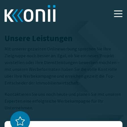
Unsere Leistungen
Mit unserer gezielten Onlinewerbung sprechen Sie Ihre
Zielgruppe noch besser an. Egal, ob Sie ein neues Projekt
vorstellen oder Ihre Dienstleistungen bewerben möchten –
mit unseren Werbeformaten haben Sie die volle Kontrolle
über Ihre Werbekampagne und erreichen gezielt die Top-
Entscheider der Immobilienwirtschaft.
Kontaktieren Sie uns noch heute und planen Sie mit unseren
Experten eine erfolgreiche Werbekampagne für Ihr
Unternehmen.