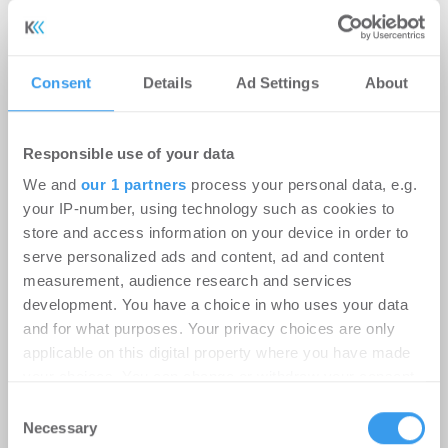
Valuation & Advisory-Geschäft in
Europa
Unternehmen
-
06.08.2026
Consent
Details
Ad Settings
About
Login für den ganzen Artikel Wenn noch nicht
registriert, erstellen Sie sich jetzt Ihren
Responsible use of your data
kostenlosen Account, um auf die neusten ...
We and
our 1 partners
process your personal data, e.g.
your IP-number, using technology such as cookies to
store and access information on your device in order to
serve personalized ads and content, ad and content
measurement, audience research and services
development. You have a choice in who uses your data
and for what purposes. Your privacy choices are only
applicable on this digital property where you have made
your choices. You can change or withdraw your consent
Instone Group: Starker operativer
any time from the Cookie Declaration or by clicking on
Consent
the Privacy trigger icon.
Necessary
Cashflow in H1; geopolitische
Selection