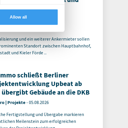
nt umfassende
positionierung
Allow all
ro | Deals Kauf
-
05.08.2026
alisierung und ein weiterer Ankermieter sollen
rominenten Standort zwischen Hauptbahnhof,
tadt und Kieler Förde ...
Immo schließt Berliner
jektentwicklung Upbeat ab
 übergibt Gebäude an die DKB
ro | Projekte
-
05.08.2026
che Fertigstellung und Übergabe markieren
tlichen Meilenstein zum erfolgreichen