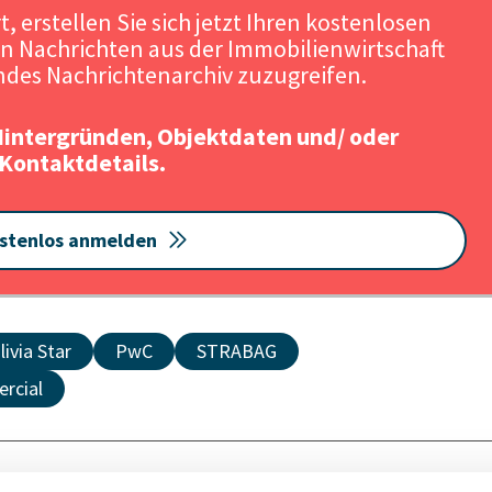
, erstellen Sie sich jetzt Ihren kostenlosen
n Nachrichten aus der Immobilienwirtschaft
Quelle: Strabag / Urheber: Olivia Serwis Sp. z 
des Nachrichtenarchiv zuzugreifen.
Hintergründen, Objektdaten und/ oder
Kontaktdetails.
stenlos anmelden
livia Star
PwC
STRABAG
rcial