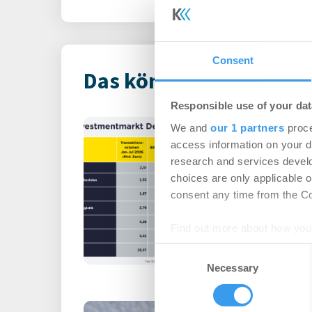
Consent
Das könnte Dich auch i
Responsible use of your dat
Immobilienin
We and
our 1 partners
proce
Deutschland – 
access information on your d
research and services devel
Büro | Märkte
-
06.0
choices are only applicable 
consent any time from the Coo
Login für den ganzen A
registriert, erstellen S
Find out more about how your
Account, um auf die neus
Consent
We use cookies to personalis
Necessary
Selection
information about your use of
other information that you’ve
Büromieter ve