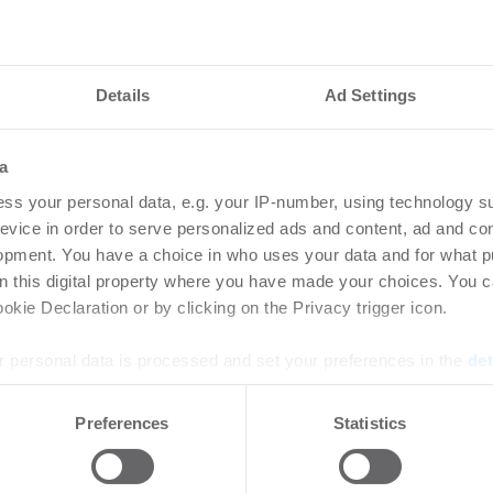
Details
Ad Settings
nteressieren
a
vestmentmarkt
Amp
ss your personal data, e.g. your IP-number, using technology s
August 2026
gew
evice in order to serve personalized ads and content, ad and c
opment. You have a choice in who uses your data and for what p
SK
8.2026
on this digital property where you have made your choices. You 
Bü
kie Declaration or by clicking on the Privacy trigger icon.
rtikel Wenn noch nicht
ie sich jetzt Ihren kostenlosen
Login
 personal data is processed and set your preferences in the
det
ten ...
regist
Accoun
e content and ads, to provide social media features and to analy
Preferences
Statistics
 our site with our social media, advertising and analytics partn
 provided to them or that they’ve collected from your use of their
rlängern und
HWS