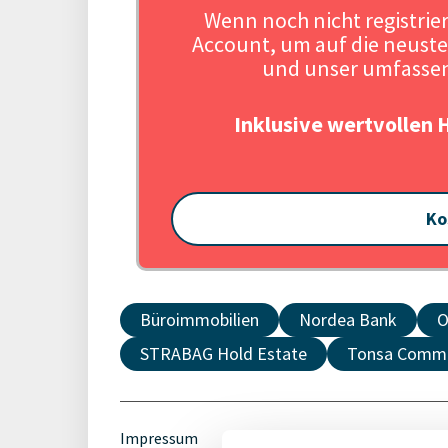
Wenn noch nicht registriert
Account, um auf die neuste
und unser umfassen
Inklusive wertvollen 
Ko
Büroimmobilien
Nordea Bank
O
STRABAG Hold Estate
Tonsa Comme
Impressum