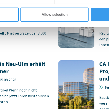
 Stuttgarter
pla
rk STEP
Neu
Allow selection
-
06.08.2026
Bü
eßt Mietverträge über 3.500
Revit
den p
Innens
in Neu-Ulm erhält
CA 
mer
Pro
und
05.08.2026
Bü
rtikel Wenn noch nicht
ie sich jetzt Ihren kostenlosen
Bauli
ten ...
wesen