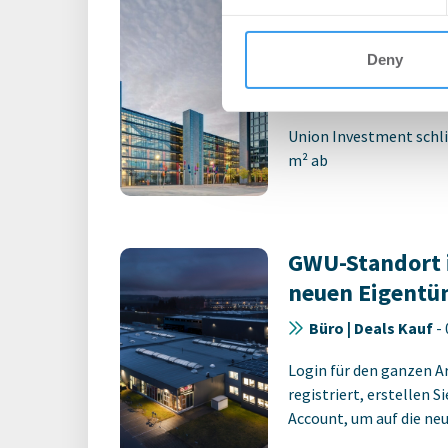
expandieren im
Technologiepa
Deny
Büro | Deals Miete
Union Investment schli
m² ab
GWU-Standort 
neuen Eigentü
Büro | Deals Kauf
-
Login für den ganzen A
registriert, erstellen S
Account, um auf die neus