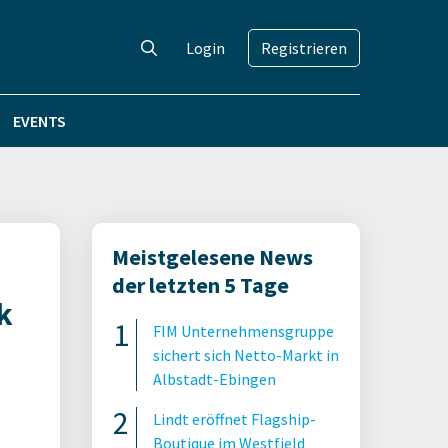
Login
Registrieren
EVENTS
Meistgelesene News
der letzten 5 Tage
k
FIM Unternehmensgruppe
sichert sich Netto-Markt in
Albstadt-Ebingen
Lindt eröffnet Flagship-
Boutique im Westfield