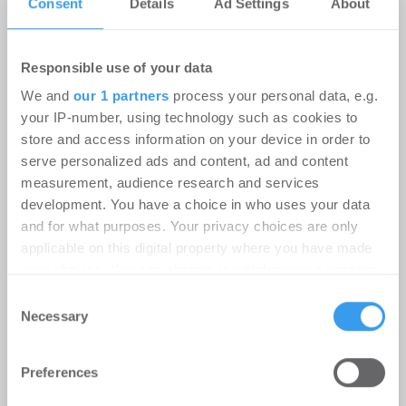
Consent
Details
Ad Settings
About
registriert, erstellen Sie sich jetzt Ihren
kostenlosen Account, um auf die neusten ...
Responsible use of your data
Andy Halford wird neuer
We and
our 1 partners
process your personal data, e.g.
your IP-number, using technology such as cookies to
Finanzvorstand der Aareal Bank
store and access information on your device in order to
Personalien
-
30.07.2024
serve personalized ads and content, ad and content
measurement, audience research and services
Login für den ganzen Artikel Wenn noch nicht
development. You have a choice in who uses your data
registriert, erstellen Sie sich jetzt Ihren
and for what purposes. Your privacy choices are only
kostenlosen Account, um auf die neusten ...
applicable on this digital property where you have made
your choices. You can change or withdraw your consent
any time from the Cookie Declaration or by clicking on
Consent
Aareal Bank mit sehr gutem Start ins
the Privacy trigger icon.
Necessary
Selection
Geschäftsjahr 2024
Find out more about how your personal data is processed
Unternehmen
-
15.05.2024
Preferences
and set your preferences in the
details section
.