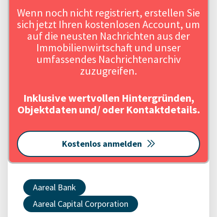
Wenn noch nicht registriert, erstellen Sie
sich jetzt Ihren kostenlosen Account, um
auf die neusten Nachrichten aus der
Immobilienwirtschaft und unser
umfassendes Nachrichtenarchiv
zuzugreifen.
Inklusive wertvollen Hintergründen,
Objektdaten und/ oder Kontaktdetails.
Kostenlos anmelden
Aareal Bank
Aareal Capital Corporation