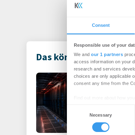
Consent
Responsible use of your dat
Das könnte Dich auch i
We and
our 1 partners
proce
access information on your d
research and services devel
Rekordhitze s
choices are only applicable 
consent any time from the Coo
unter Druck
-
31.07.2026
Find out more about how your
Anhaltende Hitze wird 
Consent
Steigende Außentempe
We use cookies to personalis
Necessary
Selection
leistungsfähigere IT-Sy
information about your use of
other information that you’ve