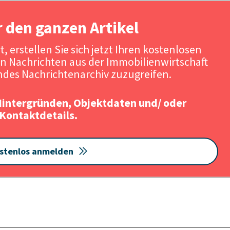
r den ganzen Artikel
, erstellen Sie sich jetzt Ihren kostenlosen
n Nachrichten aus der Immobilienwirtschaft
des Nachrichtenarchiv zuzugreifen.
Hintergründen, Objektdaten und/ oder
Kontaktdetails.
stenlos anmelden