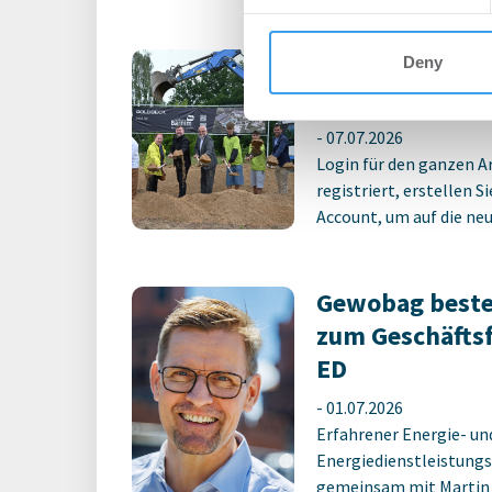
Erster Spatens
Deny
Schulcampus E
-
07.07.2026
Login für den ganzen A
registriert, erstellen S
Account, um auf die neus
Gewobag beste
zum Geschäfts
ED
-
01.07.2026
Erfahrener Energie- un
Energiedienstleistungs
gemeinsam mit Martin M