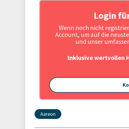
Login fü
Wenn noch nicht registriert
Account, um auf die neuste
und unser umfassen
Inklusive wertvollen 
Ko
Aareon