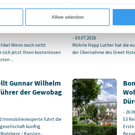
tich für neuen
MÖHRLE HAPP LUTHE
Allow selection
berswalde-Finow
Hotelübernahme am
-
03.07.2026
rtikel Wenn noch nicht
Möhrle Happ Luther hat die eu
ie sich jetzt Ihren kostenlosen
der Übernahme des Greet Hotel
ten ...
llt Gunnar Wilhelm
Bon
führer der Gewobag
Woh
Dür
-
26.0
d Immobilienexperte führt die
53 Re
gesellschaft künftig
Erste
ahlberg / Karsten ...
Bezug