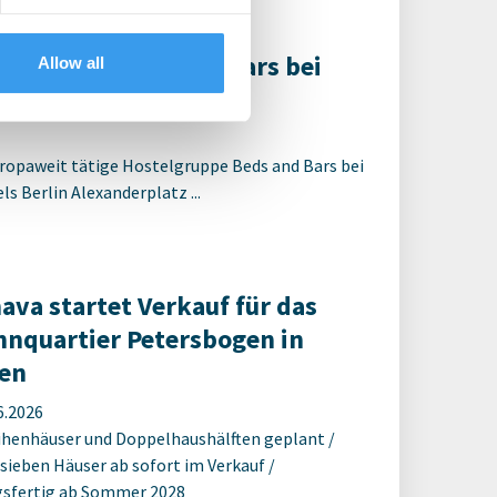
R berät Beds and Bars bei
Allow all
 Alexanderplatz
ropaweit tätige Hostelgruppe Beds and Bars bei
s Berlin Alexanderplatz ...
ava startet Verkauf für das
nquartier Petersbogen in
en
6.2026
ihenhäuser und Doppelhaushälften geplant /
 sieben Häuser ab sofort im Verkauf /
sfertig ab Sommer 2028