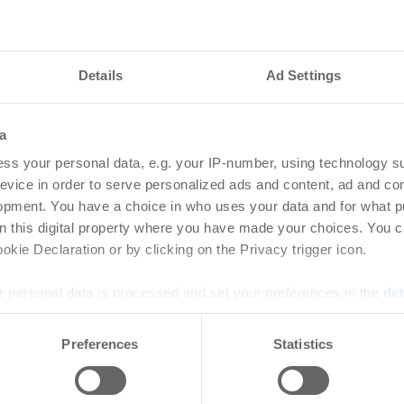
Details
Ad Settings
a
nteressieren
ss your personal data, e.g. your IP-number, using technology s
evice in order to serve personalized ads and content, ad and c
opment. You have a choice in who uses your data and for what p
etzt Rechenzentren
Ingeborg-Warschke
on this digital property where you have made your choices. You 
kie Declaration or by clicking on the Privacy trigger icon.
Bewerbung bis 2. A
Bundesbauminister
 personal data is processed and set your preferences in the
det
Schirmherrin
zum Risiko für Rechenzentren:
raturen und immer
e content and ads, to provide social media features and to analy
-
08.07.2026
Preferences
Statistics
steme treiben den ...
 our site with our social media, advertising and analytics partn
Login für den ganzen Artikel W
 provided to them or that they’ve collected from your use of their
jetzt Ihren kostenlosen Accoun