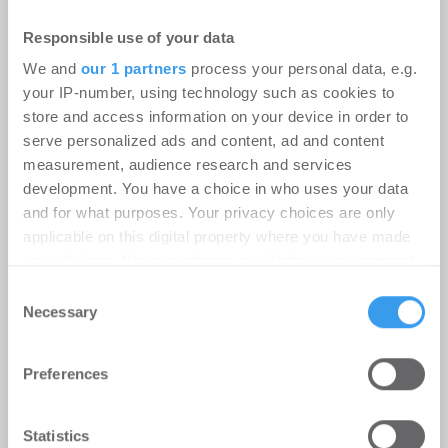
Responsible use of your data
Aus Bürofläche wird Kita: aktives
We and
our 1 partners
process your personal data, e.g.
Asset Management in der Macherei
your IP-number, using technology such as cookies to
München
store and access information on your device in order to
Healthcare / Pflege | Projekte
-
24.07.2026
serve personalized ads and content, ad and content
measurement, audience research and services
Der gemeinnützige Träger hippo campus eröffnet
development. You have a choice in who uses your data
die erste Kita des Quartiers. ACCUMULATA denkt
and for what purposes. Your privacy choices are only
Asset Management vom Alltag der ...
applicable on this digital property where you have made
your choices. You can change or withdraw your consent
any time from the Cookie Declaration or by clicking on
Consent
the Privacy trigger icon.
Necessary
Selection
Find out more about how your personal data is processed
Preferences
and set your preferences in the
details section
.
We use cookies to personalise content and ads, to
Statistics