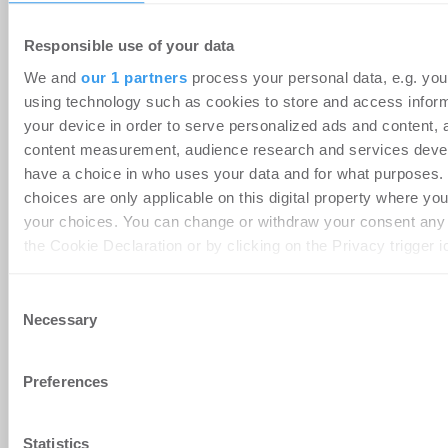
Büro | Märkte
-
06.08.2026
Responsible use of your data
Login für den ganzen Artikel Wenn noch nicht
We and
our 1 partners
process your personal data, e.g. you
registriert, erstellen Sie sich jetzt Ihren
using technology such as cookies to store and access infor
kostenlosen Account, um auf die neusten ...
your device in order to serve personalized ads and content, 
content measurement, audience research and services deve
have a choice in who uses your data and for what purposes.
choices are only applicable on this digital property where y
your choices. You can change or withdraw your consent any
the Cookie Declaration or by clicking on the Privacy trigger i
Find out more about how your personal data is processed an
Consent
preferences in the
details section
.
Necessary
Selection
We use cookies to personalise content and ads, to provide s
Preferences
features and to analyse our traffic. We also share informatio
use of our site with our social media, advertising and analyti
who may combine it with other information that you’ve provid
Statistics