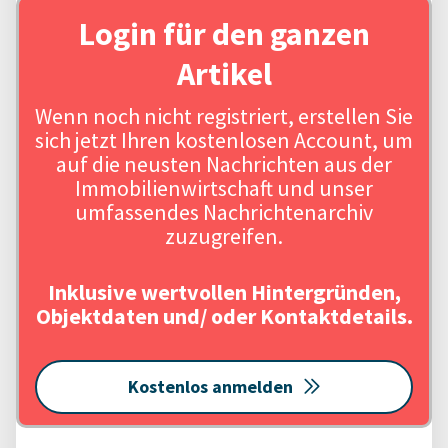
Login für den ganzen
Artikel
Wenn noch nicht registriert, erstellen Sie
sich jetzt Ihren kostenlosen Account, um
auf die neusten Nachrichten aus der
Immobilienwirtschaft und unser
umfassendes Nachrichtenarchiv
zuzugreifen.
Inklusive wertvollen Hintergründen,
Objektdaten und/ oder Kontaktdetails.
Kostenlos anmelden