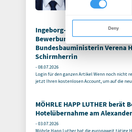
other information that you’ve
Account, um auf die neus
Ingeborg-Warschke-Nachwuchs
Deny
Bewerbung bis 2. August mögli
Bundesbauministerin Verena 
Schirmherrin
-
08.07.2026
Login für den ganzen Artikel Wenn noch nicht reg
jetzt Ihren kostenlosen Account, um auf die neus
MÖHRLE HAPP LUTHER berät Be
Hotelübernahme am Alexander
-
03.07.2026
Möhrle Happ Luther hat die europaweit tätige 