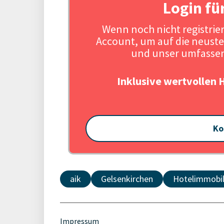
Login fü
Wenn noch nicht registriert
Account, um auf die neuste
und unser umfassen
Inklusive wertvollen 
Ko
aik
Gelsenkirchen
Hotelimmobil
Impressum