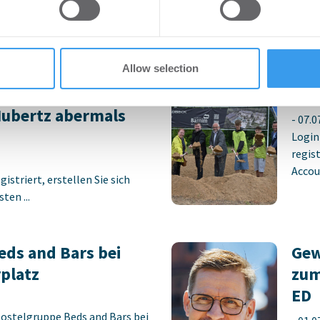
 provided to them or that they’ve collected from your use of their
ten ...
preis 2026 –
Ers
Allow selection
ch –
Sch
Hubertz abermals
-
07.0
Login
regist
Accoun
istriert, erstellen Sie sich
ten ...
ds and Bars bei
Gew
platz
zum
ED
Hostelgruppe Beds and Bars bei