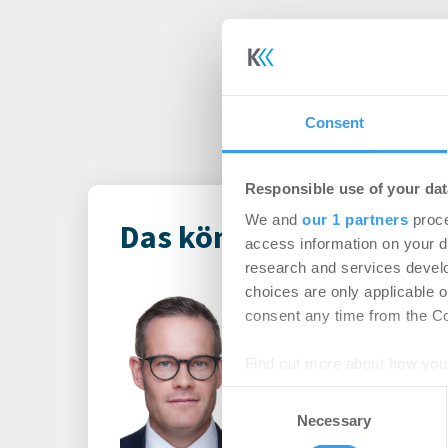
Consent
Responsible use of your dat
We and
our 1 partners
proce
Das könnte Dich auch i
access information on your d
research and services devel
choices are only applicable 
Principal Ass
consent any time from the Coo
ernennt Daniel
des europäisch
Find out more about how your
Consent
-
06.08.2026
We use cookies to personalis
Necessary
Selection
Login für den ganzen A
information about your use of
registriert, erstellen S