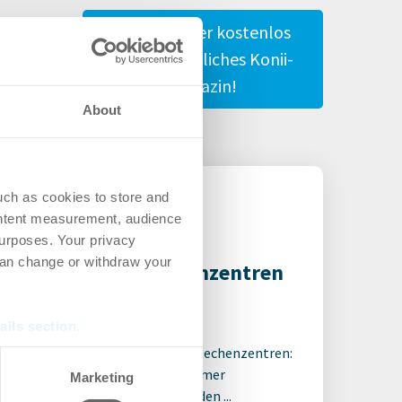
Gestalte hier kostenlos
Dein persönliches Konii-
Magazin!
About
uch as cookies to store and
ontent measurement, audience
urposes. Your privacy
can change or withdraw your
ordhitze setzt Rechenzentren
er Druck
ails section
.
7.2026
tende Hitze wird zum Risiko für Rechenzentren:
se our traffic. We also share
ende Außentemperaturen und immer
Marketing
ers who may combine it with
ungsfähigere IT-Systeme treiben den ...