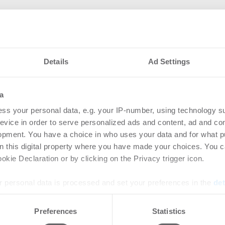
Details
Ad Settings
a
ss your personal data, e.g. your IP-number, using technology s
nteressieren
evice in order to serve personalized ads and content, ad and c
opment. You have a choice in who uses your data and for what p
on this digital property where you have made your choices. You 
et Management
Rek
kie Declaration or by clicking on the Privacy trigger icon.
 Maric zum Leiter
unt
en Vertriebs
 personal data is processed and set your preferences in the
det
-
31.0
Anhal
e content and ads, to provide social media features and to analy
Steig
Preferences
Statistics
rtikel Wenn noch nicht
 our site with our social media, advertising and analytics partn
leist
ie sich jetzt Ihren kostenlosen