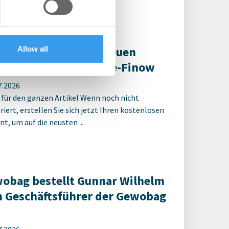
 services.
ter Spatenstich für neuen
Allow all
ulcampus Eberswalde-Finow
7.2026
 für den ganzen Artikel Wenn noch nicht
riert, erstellen Sie sich jetzt Ihren kostenlosen
t, um auf die neusten ...
obag bestellt Gunnar Wilhelm
 Geschäftsführer der Gewobag