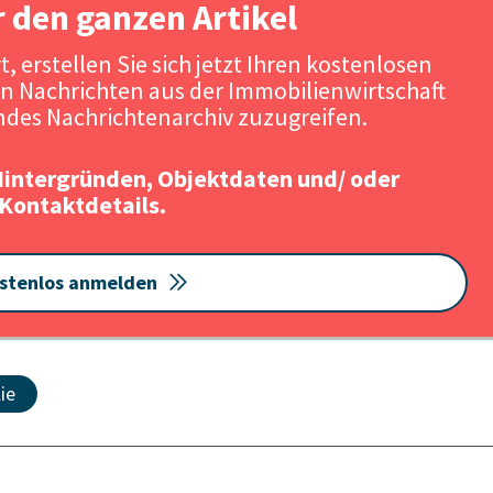
r den ganzen Artikel
, erstellen Sie sich jetzt Ihren kostenlosen
n Nachrichten aus der Immobilienwirtschaft
des Nachrichtenarchiv zuzugreifen.
Hintergründen, Objektdaten und/ oder
Kontaktdetails.
stenlos anmelden
ie