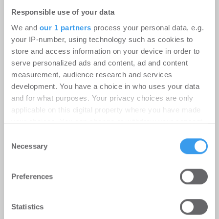
Responsible use of your data
We and
our 1 partners
process your personal data, e.g.
your IP-number, using technology such as cookies to
store and access information on your device in order to
serve personalized ads and content, ad and content
Instone Group: Starker operativer
measurement, audience research and services
Cashflow in H1; geopolitische
development. You have a choice in who uses your data
and for what purposes. Your privacy choices are only
Unsicherheitsfaktoren dämpfen die
applicable on this digital property where you have made
Nachfrageerholung
your choices. You can change or withdraw your consent
Unternehmen
-
06.08.2026
any time from the Cookie Declaration or by clicking on
Consent
the Privacy trigger icon.
Necessary
Selection
Login für den ganzen Artikel Wenn noch nicht
registriert, erstellen Sie sich jetzt Ihren
Find out more about how your personal data is processed
Preferences
kostenlosen Account, um auf die neusten ...
and set your preferences in the
details section
.
We use cookies to personalise content and ads, to
Statistics
provide social media features and to analyse our traffic.