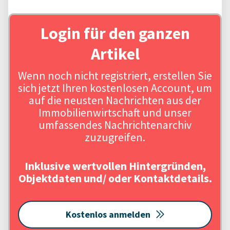
Login für den ganzen
Artikel
Wenn noch nicht registriert, erstellen Sie
sich jetzt Ihren kostenlosen Account, um
auf die neusten Nachrichten aus der
Immobilienwirtschaft und unser
umfassendes Nachrichtenarchiv
zuzugreifen.
Inklusive wertvollen Hintergründen,
Objektdaten und/ oder Kontaktdetails.
Kostenlos anmelden