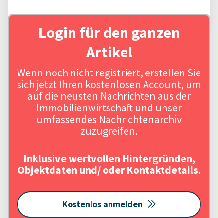
Login für den ganzen
Artikel
Wenn noch nicht registriert, erstellen Sie
sich jetzt Ihren kostenlosen Account, um
auf die neusten Nachrichten aus der
Immobilienwirtschaft und unser
umfassendes Nachrichtenarchiv
zuzugreifen.
Inklusive wertvollen Hintergründen,
Objektdaten und/ oder Kontaktdetails.
Kostenlos anmelden