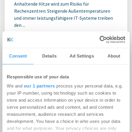
Anhaltende Hitze wird zum Risiko für
Rechenzentren: Steigende Außentemperaturen
und immer leistungsfähigere IT-Systeme treiben
den ...
Ingeborg-Warschke-Nachwuchspreis
2026 – Bewerbung bis 2. August
Consent
Details
Ad Settings
About
möglich – Bundesbauministerin
Verena Hubertz abermals
Responsible use of your data
Schirmherrin
We and
our 1 partners
process your personal data, e.g.
your IP-number, using technology such as cookies to
-
08.07.2026
store and access information on your device in order to
Login für den ganzen Artikel Wenn noch nicht
serve personalized ads and content, ad and content
registriert, erstellen Sie sich jetzt Ihren
measurement, audience research and services
kostenlosen Account, um auf die neusten ...
development. You have a choice in who uses your data
and for what purposes. Your privacy choices are only