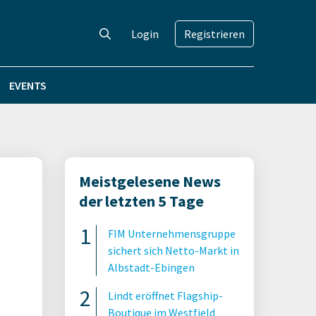
Login
Registrieren
EVENTS
Meistgelesene News
der letzten 5 Tage
FIM Unternehmensgruppe
sichert sich Netto-Markt in
Albstadt-Ebingen
Lindt eröffnet Flagship-
Boutique im Westfield