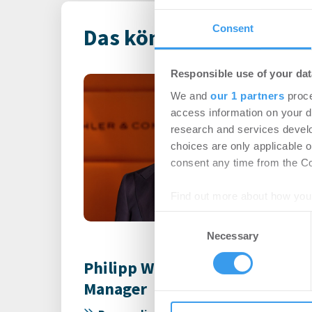
Consent
Das könnte Dich auch i
Responsible use of your dat
Florian Danit
We and
our 1 partners
proce
Geschäftsführ
access information on your d
München City
research and services devel
choices are only applicable 
Personalien
-
05.08
consent any time from the Coo
Login für den ganzen A
registriert, erstellen S
Find out more about how your
Account, um auf die neus
Consent
We use cookies to personalis
Necessary
Selection
information about your use of
other information that you’ve
Philipp Westphal verstärkt IPH
Manager