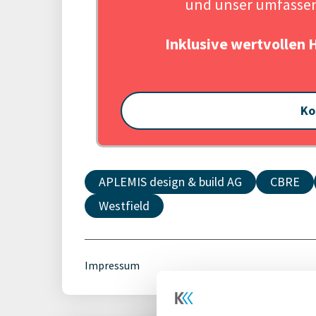
und unser umfassen
Inklusive wertvollen 
Ko
APLEMIS design & build AG
CBRE
Westfield
Impressum