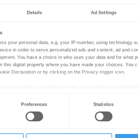
Details
Ad Settings
nteressieren
a
z übernimmt
Rol
ss your personal data, e.g. your IP-number, using technology s
ung von DAHLER
Bus
evice in order to serve personalized ads and content, ad and c
Str
opment. You have a choice in who uses your data and for what p
on this digital property where you have made your choices. You 
.2026
Pe
kie Declaration or by clicking on the Privacy trigger icon.
rtikel Wenn noch nicht
Erwei
ie sich jetzt Ihren kostenlosen
Famil
 personal data is processed and set your preferences in the
det
ten ...
e content and ads, to provide social media features and to analy
Preferences
Statistics
 our site with our social media, advertising and analytics partn
 provided to them or that they’ve collected from your use of their
 Gruppe als Leasing
Ani
Ges
Han