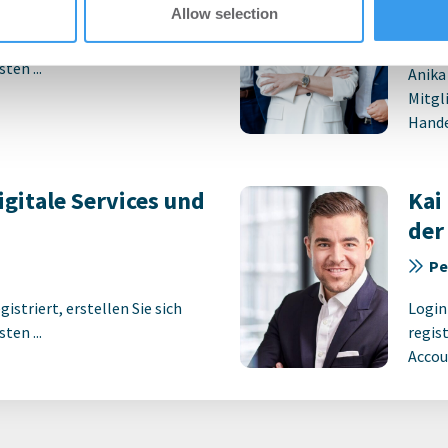
Allow selection
Pe
istriert, erstellen Sie sich
ten ...
Anika
Mitgl
Handel
gitale Services und
Kai
der
Pe
istriert, erstellen Sie sich
Login
ten ...
regist
Accoun