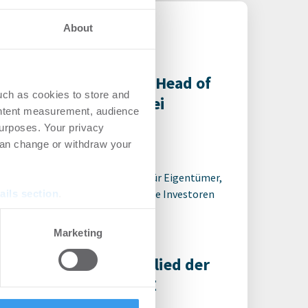
About
and D. Schleider wird Head of
uch as cookies to store and
iness Development bei
ontent measurement, audience
ategis
urposes. Your privacy
can change or withdraw your
rsonalien
-
05.08.2026
terung des Beratungsangebots für Eigentümer,
y Offices, Fonds und institutionelle Investoren
ails section
.
se our traffic. We also share
Marketing
ers who may combine it with
 services.
ka Schmidt wird Mitglied der
chäftsleitung der BBE
delsberatung