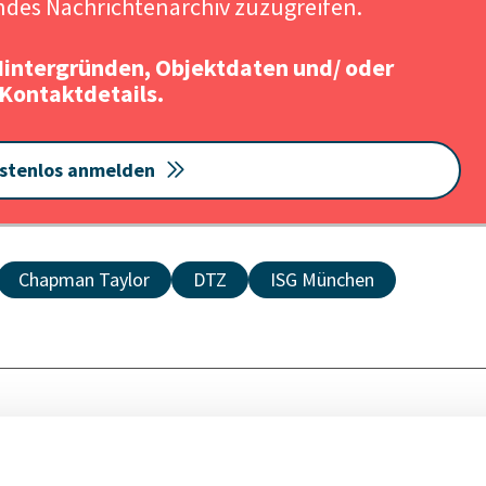
des Nachrichtenarchiv zuzugreifen.
Hintergründen, Objektdaten und/ oder
Kontaktdetails.
stenlos anmelden
Chapman Taylor
DTZ
ISG München