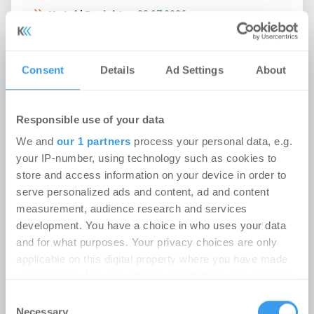
Hotel | Projekte
-
28.07.2026
Homaris realisiert gemeinsam mit
Projektentwickler Trockland 90 Apartments in
Consent
Details
Ad Settings
About
einem ursprünglich als Büro geplanten Gebäude /
Modernes ...
Responsible use of your data
We and
our 1 partners
process your personal data, e.g.
your IP-number, using technology such as cookies to
store and access information on your device in order to
serve personalized ads and content, ad and content
measurement, audience research and services
development. You have a choice in who uses your data
and for what purposes. Your privacy choices are only
applicable on this digital property where you have made
your choices. You can change or withdraw your consent
any time from the Cookie Declaration or by clicking on
Consent
the Privacy trigger icon.
Necessary