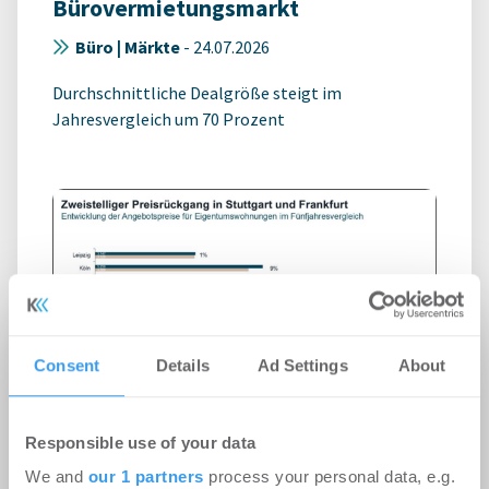
Bürovermietungsmarkt
Büro | Märkte
-
24.07.2026
Durchschnittliche Dealgröße steigt im
Jahresvergleich um 70 Prozent
Consent
Details
Ad Settings
About
Kaufpreise für Neubauwohnungen
Responsible use of your data
steigen wieder
We and
our 1 partners
process your personal data, e.g.