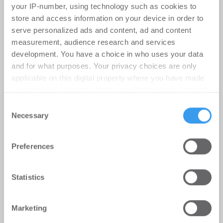
your IP-number, using technology such as cookies to
Wohnen | Märkte
-
21.07.2026
store and access information on your device in order to
Kaufpreise für Neubauwohnungen steigen wieder
serve personalized ads and content, ad and content
measurement, audience research and services
development. You have a choice in who uses your data
and for what purposes. Your privacy choices are only
applicable on this digital property where you have made
your choices. You can change or withdraw your consent
any time from the Cookie Declaration or by clicking on
Consent
the Privacy trigger icon.
Necessary
Selection
Find out more about how your personal data is processed
Preferences
and set your preferences in the
details section
.
We use cookies to personalise content and ads, to
Statistics
provide social media features and to analyse our traffic.
Positive Aussichten stabilisieren
We also share information about your use of our site with
Finanzierungsindex Difi
Marketing
our social media, advertising and analytics partners who
may combine it with other information that you’ve