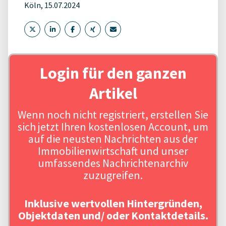
Köln, 15.07.2024
Login für den ganzen
Artikel
Wenn noch nicht registriert, erstellen Sie
sich jetzt Ihren kostenlosen Account, um
auf die neusten Nachrichten aus der
Immobilienwirtschaft und unser
umfassendes Nachrichtenarchiv
zuzugreifen.
Inklusive wertvollen Hintergründen,
Objektdaten und/ oder Kontaktdetails.