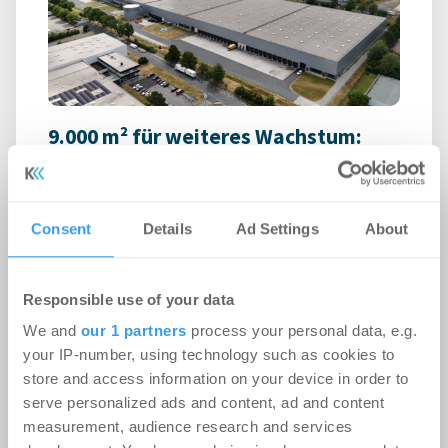
9.000 m² für weiteres Wachstum:
RUHR REAL vermittelt
Logistikfläche in Unna
Consent
Details
Ad Settings
About
Logistik | Deals Miete
-
06.08.2026
Login für den ganzen Artikel Wenn noch nicht
registriert, erstellen Sie sich jetzt Ihren
Responsible use of your data
kostenlosen Account, um auf die neusten ...
We and
our 1 partners
process your personal data, e.g.
your IP-number, using technology such as cookies to
store and access information on your device in order to
serve personalized ads and content, ad and content
measurement, audience research and services