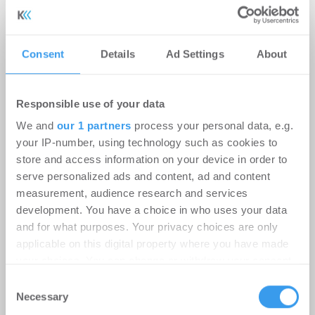
Verena Hubertz abermals
Schirmherrin
Consent
Details
Ad Settings
About
-
08.07.2026
Login für den ganzen Artikel Wenn noch nicht
registriert, erstellen Sie sich jetzt Ihren
Responsible use of your data
kostenlosen Account, um auf die neusten ...
We and
our 1 partners
process your personal data, e.g.
your IP-number, using technology such as cookies to
store and access information on your device in order to
serve personalized ads and content, ad and content
measurement, audience research and services
development. You have a choice in who uses your data
and for what purposes. Your privacy choices are only
applicable on this digital property where you have made
your choices. You can change or withdraw your consent
any time from the Cookie Declaration or by clicking on
Consent
the Privacy trigger icon.
Necessary
Selection