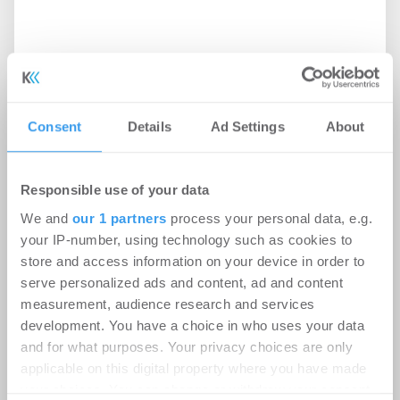
Ingeborg-Warschke-Nachwuchspreis
2026 – Bewerbung bis 2. August
möglich – Bundesbauministerin
Consent
Details
Ad Settings
About
Verena Hubertz abermals
Schirmherrin
Responsible use of your data
-
08.07.2026
We and
our 1 partners
process your personal data, e.g.
Login für den ganzen Artikel Wenn noch nicht
your IP-number, using technology such as cookies to
registriert, erstellen Sie sich jetzt Ihren
store and access information on your device in order to
kostenlosen Account, um auf die neusten ...
serve personalized ads and content, ad and content
measurement, audience research and services
development. You have a choice in who uses your data
and for what purposes. Your privacy choices are only
applicable on this digital property where you have made
your choices. You can change or withdraw your consent