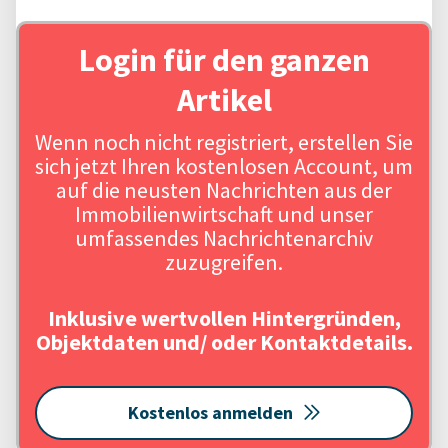
Login für den ganzen
Artikel
Wenn noch nicht registriert, erstellen Sie
sich jetzt Ihren kostenlosen Account, um
auf die neusten Nachrichten aus der
Immobilienwirtschaft und unser
umfassendes Nachrichtenarchiv
zuzugreifen.
Inklusive wertvollen Hintergründen,
Objektdaten und/ oder Kontaktdetails.
Kostenlos anmelden