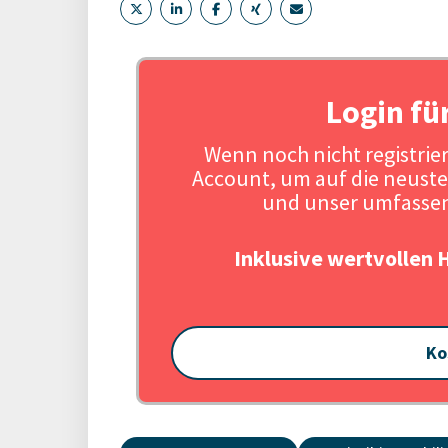
Login fü
Wenn noch nicht registriert
Account, um auf die neuste
und unser umfassen
Inklusive wertvollen 
Ko