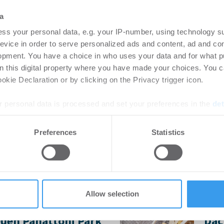
6
Login
a
regist
uprojekt der ThielemannGroup
ss your personal data, e.g. your IP-number, using technology s
Accoun
OLOGNE der Häfen und
evice in order to serve personalized ads and content, ad and c
GK) direkt am ...
opment. You have a choice in who uses your data and for what p
on this digital property where you have made your choices. You 
kie Declaration or by clicking on the Privacy trigger icon.
d PRODAC stellen
MLP
ark fertig
ers
 personal data is processed and set your preferences in the
det
Met
-
06.08.2026
e content and ads, to provide social media features and to analy
Preferences
Statistics
Lo
 our site with our social media, advertising and analytics partn
rtikel Wenn noch nicht
 provided to them or that they’ve collected from your use of their
ie sich jetzt Ihren kostenlosen
Mit d
ten ...
im sc
die ML
Allow selection
euen Panattoni Park
Dac