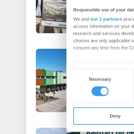
Logistik
-
07.08.202
Responsible use of your dat
Startsignal für das Ba
We and
our 1 partners
proce
im Quartier FUSION C
access information on your d
Güterverkehr Köln AG (H
research and services devel
choices are only applicable 
consent any time from the Coo
OMNIDOCKS un
RUHR Logistikp
Find out more about how your
Consent
Logistik | Projekte
We use cookies to personalis
Necessary
Selection
information about your use of
Login für den ganzen A
other information that you’ve
registriert, erstellen S
Account, um auf die neus
Deny
Baustart für n