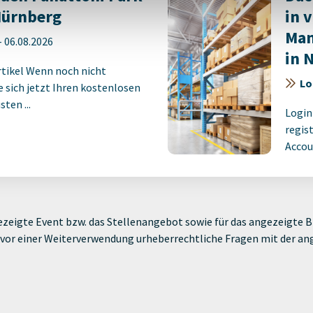
 Nürnberg
in 
Man
-
06.08.2026
in 
rtikel Wenn noch nicht
Lo
ie sich jetzt Ihren kostenlosen
ten ...
Login
regist
Accoun
zeigte Event bzw. das Stellenangebot sowie für das angezeigte Bi
ie vor einer Weiterverwendung urheberrechtliche Fragen mit der a