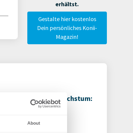
erhältst.
Gestalte hier kostenlos
Dein persönliches Konii-
Magazin!
00 m² für weiteres Wachstum:
R REAL vermittelt
istikfläche in Unna
About
gistik | Deals Miete
-
06.08.2026