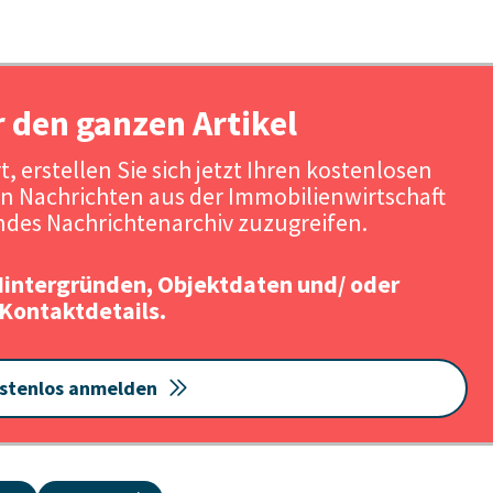
r den ganzen Artikel
, erstellen Sie sich jetzt Ihren kostenlosen
n Nachrichten aus der Immobilienwirtschaft
des Nachrichtenarchiv zuzugreifen.
Hintergründen, Objektdaten und/ oder
Kontaktdetails.
stenlos anmelden