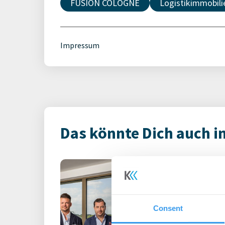
FUSION COLOGNE
Logistikimmobili
Impressum
Das könnte Dich auch i
FUSION COLOG
ThielemannGrou
Logistik-Camp
Logistik Grupp
Consent