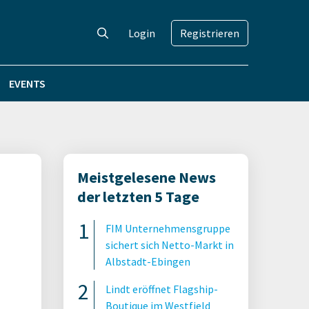
Login
Registrieren
EVENTS
Meistgelesene News
der letzten 5 Tage
FIM Unternehmensgruppe
sichert sich Netto-Markt in
Albstadt-Ebingen
Lindt eröffnet Flagship-
Boutique im Westfield