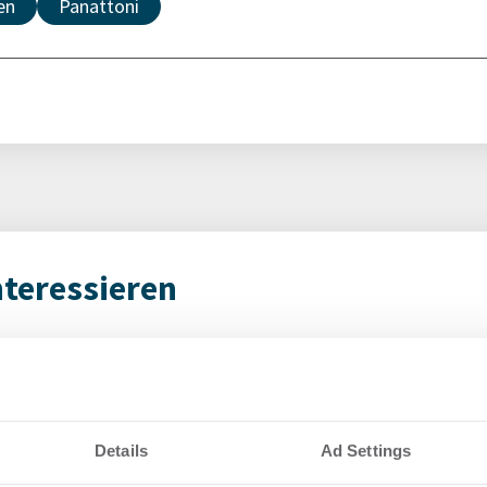
en
Panattoni
nteressieren
NE:
9.0
p investiert in
RUH
us für RECHT
Log
e in Köln
Details
Ad Settings
Lo