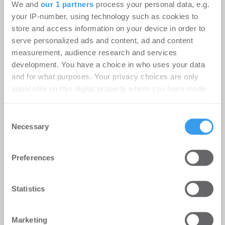
We and
our 1 partners
process your personal data, e.g.
Eigentümer, Family Offices, Fonds und
your IP-number, using technology such as cookies to
institutionelle Investoren
store and access information on your device in order to
serve personalized ads and content, ad and content
measurement, audience research and services
Philipp Westphal verstärkt IPH
development. You have a choice in who uses your data
Gruppe als Leasing Manager
and for what purposes. Your privacy choices are only
applicable on this digital property where you have made
Personalien
-
03.08.2026
your choices. You can change or withdraw your consent
Login für den ganzen Artikel Wenn noch nicht
any time from the Cookie Declaration or by clicking on
Consent
registriert, erstellen Sie sich jetzt Ihren
the Privacy trigger icon.
Necessary
Selection
kostenlosen Account, um auf die neusten ...
Find out more about how your personal data is processed
Preferences
and set your preferences in the
details section
.
We use cookies to personalise content and ads, to
Statistics
provide social media features and to analyse our traffic.
We also share information about your use of our site with
Marketing
our social media, advertising and analytics partners who