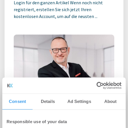
Login für den ganzen Artikel Wenn noch nicht
registriert, erstellen Sie sich jetzt Ihren
kostenlosen Account, um auf die neusten ...
Roland D. Schleider wird Head of
Consent
Details
Ad Settings
About
Business Development bei Strategis
Personalien
-
05.08.2026
Responsible use of your data
Erweiterung des Beratungsangebots für