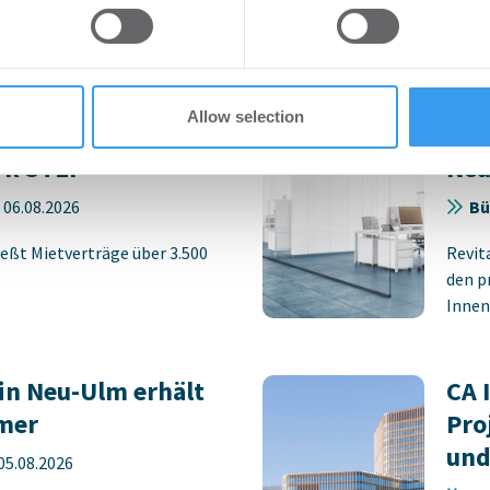
Accoun
 provided to them or that they’ve collected from your use of their
rlängern und
HWS
Allow selection
 Stuttgarter
pla
rk STEP
Neu
-
06.08.2026
Bü
eßt Mietverträge über 3.500
Revit
den p
Innens
in Neu-Ulm erhält
CA 
mer
Pro
und
05.08.2026