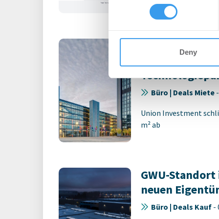
other information that you’ve
Büromieter ve
Deny
expandieren im
Technologiepa
Büro | Deals Miete
Union Investment schli
m² ab
GWU-Standort 
neuen Eigentü
Büro | Deals Kauf
-