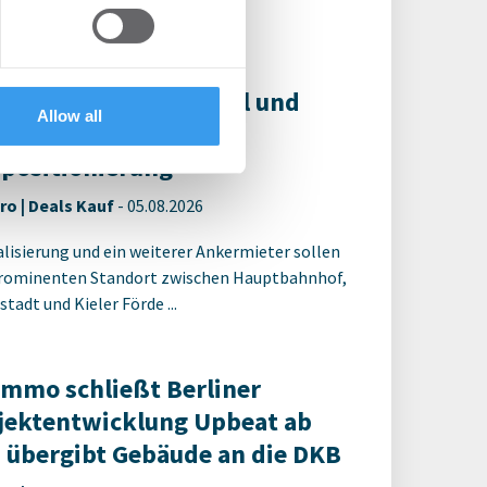
t, um auf die neusten ...
 services.
 erwirbt das CAP Kiel und
Allow all
nt umfassende
positionierung
ro | Deals Kauf
-
05.08.2026
alisierung und ein weiterer Ankermieter sollen
rominenten Standort zwischen Hauptbahnhof,
tadt und Kieler Förde ...
Immo schließt Berliner
jektentwicklung Upbeat ab
 übergibt Gebäude an die DKB