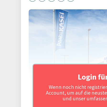
Login fü
Wenn noch nicht registriert
Account, um auf die neuste
und unser umfassen