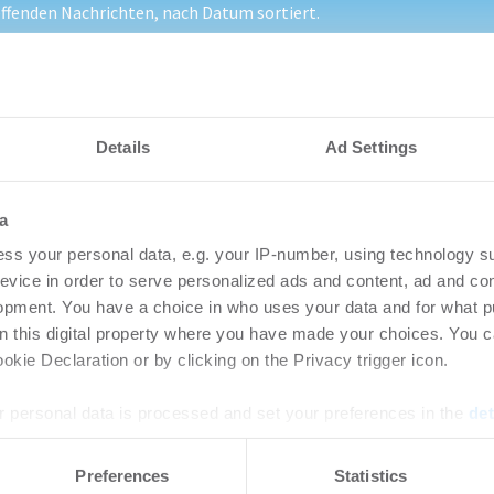
fenden Nachrichten, nach Datum sortiert.
Science-Liegenschaft mit 22.000 m² Grundstücksfläche in Düsseldo
Details
Ad Settings
a
nteressieren
ss your personal data, e.g. your IP-number, using technology s
evice in order to serve personalized ads and content, ad and c
vestmentmarkt
Amp
opment. You have a choice in who uses your data and for what p
August 2026
gew
on this digital property where you have made your choices. You 
kie Declaration or by clicking on the Privacy trigger icon.
SK
8.2026
Bü
 personal data is processed and set your preferences in the
det
rtikel Wenn noch nicht
ie sich jetzt Ihren kostenlosen
Login
e content and ads, to provide social media features and to analy
ten ...
Preferences
Statistics
regist
 our site with our social media, advertising and analytics partn