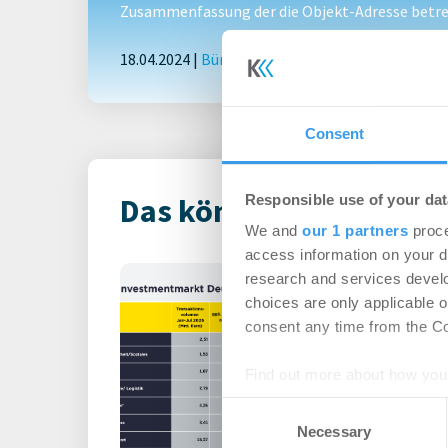
Zusammenfassung der die Objekt-Adresse betref
18.04.2024 |
Büro
|
Deals Kauf
|
BEOS kauft Life-
Consent
Responsible use of your dat
Das könnte Dich auch i
We and
our 1 partners
proce
access information on your d
Immobilienin
research and services devel
Deutschland – 
choices are only applicable 
consent any time from the Coo
Büro | Märkte
-
06.0
Find out more about how your
Login für den ganzen A
registriert, erstellen S
Consent
We use cookies to personalis
Account, um auf die neus
Necessary
Selection
information about your use of