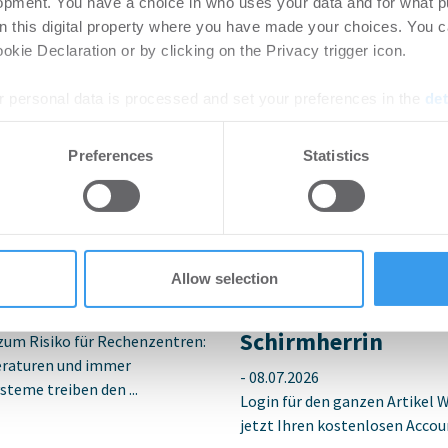
opment. You have a choice in who uses your data and for what p
on this digital property where you have made your choices. You 
kie Declaration or by clicking on the Privacy trigger icon.
 personal data is processed and set your preferences in the
det
e content and ads, to provide social media features and to analy
Preferences
Statistics
 our site with our social media, advertising and analytics partn
nteressieren
 provided to them or that they’ve collected from your use of their
etzt Rechenzentren
Ingeborg-Warschke
Bewerbung bis 2. A
Allow selection
Bundesbauminister
Schirmherrin
zum Risiko für Rechenzentren:
raturen und immer
-
08.07.2026
steme treiben den ...
Login für den ganzen Artikel W
jetzt Ihren kostenlosen Accoun