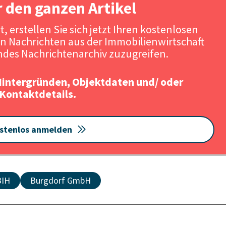
r den ganzen Artikel
, erstellen Sie sich jetzt Ihren kostenlosen
n Nachrichten aus der Immobilienwirtschaft
des Nachrichtenarchiv zuzugreifen.
Hintergründen, Objektdaten und/ oder
Kontaktdetails.
stenlos anmelden
BIH
Burgdorf GmbH