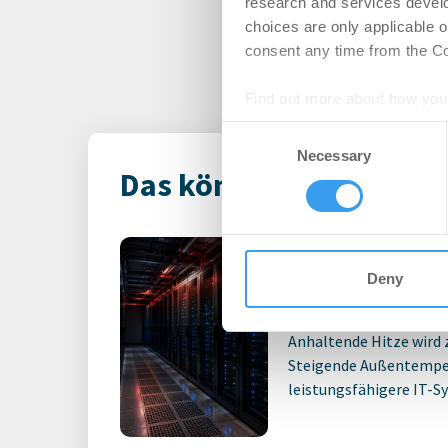
research and services devel
choices are only applicable 
consent any time from the Coo
Find out more about how your
Consent
We use cookies to personalis
Necessary
Selection
information about your use of
Das könnte Dich auch i
other information that you’ve
Rekordhitze s
unter Druck
Deny
-
31.07.2026
Anhaltende Hitze wird 
Steigende Außentempe
leistungsfähigere IT-Sy