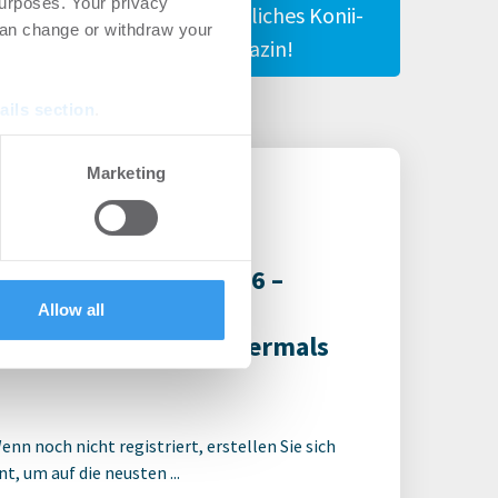
urposes. Your privacy
Dein persönliches Konii-
can change or withdraw your
Magazin!
ails section
.
se our traffic. We also share
Marketing
ers who may combine it with
 services.
-Nachwuchspreis 2026 –
ugust möglich –
Allow all
in Verena Hubertz abermals
enn noch nicht registriert, erstellen Sie sich
t, um auf die neusten ...