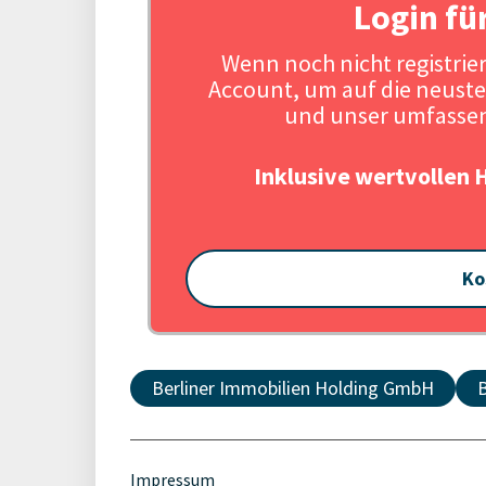
Login fü
Wenn noch nicht registriert
Account, um auf die neuste
und unser umfassen
Inklusive wertvollen 
Ko
Berliner Immobilien Holding GmbH
Impressum