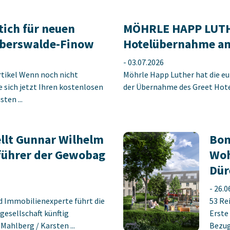
tich für neuen
MÖHRLE HAPP LUTHE
berswalde-Finow
Hotelübernahme am
-
03.07.2026
rtikel Wenn noch nicht
Möhrle Happ Luther hat die eu
ie sich jetzt Ihren kostenlosen
der Übernahme des Greet Hotel
ten ...
llt Gunnar Wilhelm
Bon
führer der Gewobag
Woh
Dür
-
26.0
d Immobilienexperte führt die
53 Re
gesellschaft künftig
Erste
ahlberg / Karsten ...
Bezug