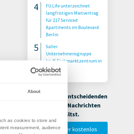
FU.Life unterzeichnet
langfristigen Mietvertrag
für 217 Serviced
Apartments im Boulevard
Berlin
Saller
Unternehmensgruppe
kauft Fachmarktzentrum in
Kerpen
About
Damit Du alle entscheidenden
Immobilien-Nachrichten
erhältst.
uch as cookies to store and
ontent measurement, audience
Gestalte hier kostenlos