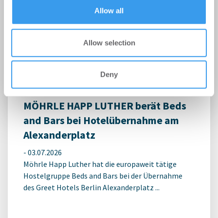
Erster Spatenstich für neuen
of their services.
Allow all
Schulcampus Eberswalde-Finow
-
07.07.2026
Allow selection
Login für den ganzen Artikel Wenn noch nicht
registriert, erstellen Sie sich jetzt Ihren
kostenlosen Account, um auf die neusten ...
Deny
MÖHRLE HAPP LUTHER berät Beds
and Bars bei Hotelübernahme am
Alexanderplatz
-
03.07.2026
Möhrle Happ Luther hat die europaweit tätige
Hostelgruppe Beds and Bars bei der Übernahme
des Greet Hotels Berlin Alexanderplatz ...