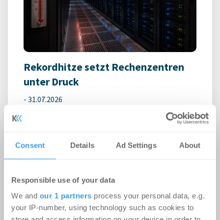
Rekordhitze setzt Rechenzentren
unter Druck
-
31.07.2026
Anhaltende Hitze wird zum Risiko für
Rechenzentren: Steigende Außentemperaturen
und immer leistungsfähigere IT-Systeme treiben
Consent
Details
Ad Settings
About
den ...
Responsible use of your data
Ingeborg-Warschke-Nachwuchspreis
We and
our 1 partners
process your personal data, e.g.
2026 – Bewerbung bis 2. August
your IP-number, using technology such as cookies to
möglich – Bundesbauministerin
store and access information on your device in order to