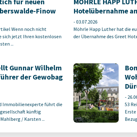
tich für neuen
MÖHRLE HAPP LUTHE
berswalde-Finow
Hotelübernahme am
-
03.07.2026
rtikel Wenn noch nicht
Möhrle Happ Luther hat die eu
ie sich jetzt Ihren kostenlosen
der Übernahme des Greet Hotel
ten ...
llt Gunnar Wilhelm
Bon
führer der Gewobag
Woh
Dür
-
26.0
d Immobilienexperte führt die
53 Re
gesellschaft künftig
Erste
ahlberg / Karsten ...
Bezug