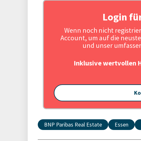
Login fü
Wenn noch nicht registriert
Account, um auf die neuste
und unser umfassen
Inklusive wertvollen 
Ko
BNP Paribas Real Estate
Essen