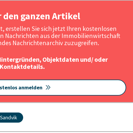
r den ganzen Artikel
, erstellen Sie sich jetzt Ihren kostenlosen
n Nachrichten aus der Immobilienwirtschaft
des Nachrichtenarchiv zuzugreifen.
Hintergründen, Objektdaten und/ oder
Kontaktdetails.
stenlos anmelden
Sandvik