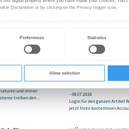
on this digital property where you have made your choices. You 
kie Declaration or by clicking on the Privacy trigger icon.
 personal data is processed and set your preferences in the
det
e content and ads, to provide social media features and to analy
nteressieren
Preferences
Statistics
 our site with our social media, advertising and analytics partn
 provided to them or that they’ve collected from your use of their
etzt Rechenzentren
Ingeborg-Warschke
Bewerbung bis 2. A
Allow selection
Bundesbauminister
Schirmherrin
zum Risiko für Rechenzentren:
raturen und immer
-
08.07.2026
steme treiben den ...
Login für den ganzen Artikel W
jetzt Ihren kostenlosen Accoun