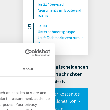
für 217 Serviced
Apartments im Boulevard
Berlin
Saller
Unternehmensgruppe
kauft Fachmarktzentrum in
Kerpen
Damit Du alle entscheidenden
About
Immobilien-Nachrichten
erhältst.
Gestalte hier kostenlos
uch as cookies to store and
ontent measurement, audience
Dein persönliches Konii-
urposes. Your privacy
Magazin!