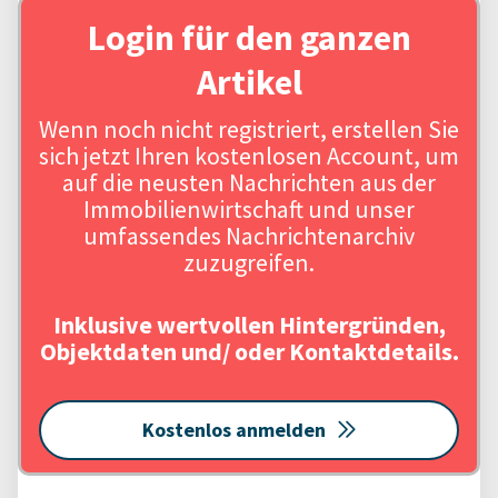
Login für den ganzen
Artikel
Wenn noch nicht registriert, erstellen Sie
sich jetzt Ihren kostenlosen Account, um
auf die neusten Nachrichten aus der
Immobilienwirtschaft und unser
umfassendes Nachrichtenarchiv
zuzugreifen.
Inklusive wertvollen Hintergründen,
Objektdaten und/ oder Kontaktdetails.
Kostenlos anmelden