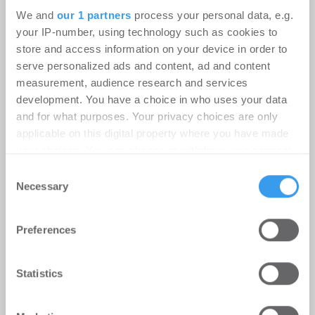
We and
our 1 partners
process your personal data, e.g.
your IP-number, using technology such as cookies to
store and access information on your device in order to
Instone Group: Starker operativer
serve personalized ads and content, ad and content
Cashflow in H1; geopolitische
measurement, audience research and services
Unsicherheitsfaktoren dämpfen die
development. You have a choice in who uses your data
Nachfrageerholung
and for what purposes. Your privacy choices are only
applicable on this digital property where you have made
Unternehmen
-
06.08.2026
your choices. You can change or withdraw your consent
any time from the Cookie Declaration or by clicking on
Consent
Login für den ganzen Artikel Wenn noch nicht
the Privacy trigger icon.
Necessary
Selection
registriert, erstellen Sie sich jetzt Ihren
kostenlosen Account, um auf die neusten ...
Find out more about how your personal data is processed
Preferences
and set your preferences in the
details section
.
We use cookies to personalise content and ads, to
Statistics
provide social media features and to analyse our traffic.
We also share information about your use of our site with