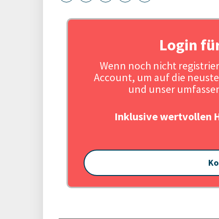
Login fü
Wenn noch nicht registriert
Account, um auf die neuste
und unser umfassen
Inklusive wertvollen 
Ko