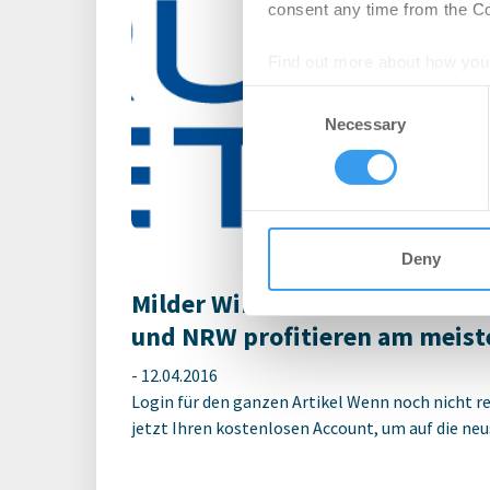
CO₂-Kostenauf
consent any time from the Coo
Immobilienbetr
Find out more about how your
handeln sollte
Consent
We use cookies to personalis
Unternehmen
-
22.
Necessary
Selection
information about your use of
Login für den ganzen A
other information that you’ve
registriert, erstellen S
Account, um auf die neus
Deny
Milder Winter schont den Geld
und NRW profitieren am meist
-
12.04.2016
Login für den ganzen Artikel Wenn noch nicht reg
jetzt Ihren kostenlosen Account, um auf die neus