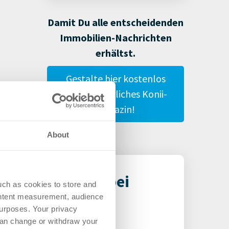
Damit Du alle entscheidenden
Immobilien-Nachrichten
erhältst.
Gestalte hier kostenlos
Dein persönliches Konii-
Magazin!
About
mburg, Hürth bei
uch as cookies to store and
ontent measurement, audience
urposes. Your privacy
can change or withdraw your