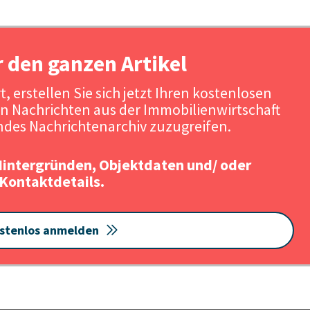
r den ganzen Artikel
, erstellen Sie sich jetzt Ihren kostenlosen
n Nachrichten aus der Immobilienwirtschaft
des Nachrichtenarchiv zuzugreifen.
Hintergründen, Objektdaten und/ oder
Kontaktdetails.
stenlos anmelden