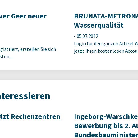
er Geer neuer
BRUNATA-METRONA: 
Wasserqualität
-
05.07.2012
Login für den ganzen Artikel W
istriert, erstellen Sie sich
jetzt Ihren kostenlosen Accoun
ten ...
nteressieren
etzt Rechenzentren
Ingeborg-Warschke
Bewerbung bis 2. A
Bundesbauminister