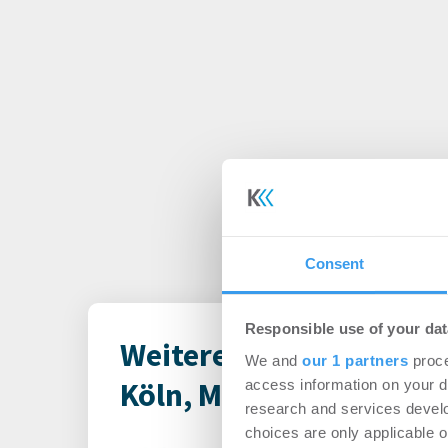
Consent
Responsible use of your dat
Weitere Meldungen vo
We and
our 1 partners
proce
Köln, München
access information on your d
research and services devel
choices are only applicable 