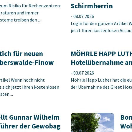
Schirmherrin
zum Risiko für Rechenzentren:
raturen und immer
-
08.07.2026
steme treiben den ...
Login für den ganzen Artikel W
jetzt Ihren kostenlosen Accoun
tich für neuen
MÖHRLE HAPP LUTHE
berswalde-Finow
Hotelübernahme am
-
03.07.2026
rtikel Wenn noch nicht
Möhrle Happ Luther hat die eu
ie sich jetzt Ihren kostenlosen
der Übernahme des Greet Hotel
ten ...
llt Gunnar Wilhelm
Bon
führer der Gewobag
Woh