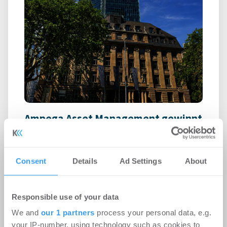
Ampega Asset Management gewinnt
ODDO BHF SE für den SKYPER
Büro | Deals Miete
-
06.08.2026
Consent
Details
Ad Settings
About
Login für den ganzen Artikel Wenn noch nicht
registriert, erstellen Sie sich jetzt Ihren
kostenlosen Account, um auf die neusten ...
Responsible use of your data
We and
our 1 partners
process your personal data, e.g.
your IP-number, using technology such as cookies to