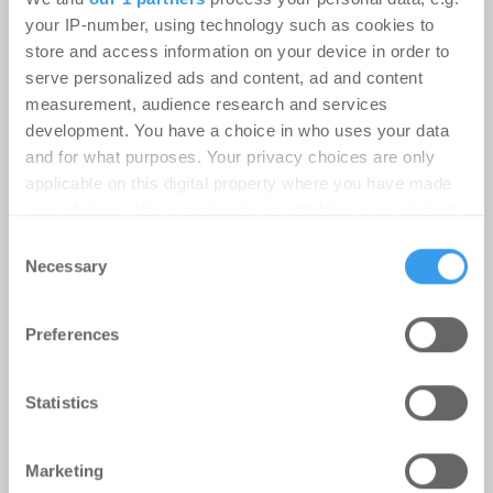
your IP-number, using technology such as cookies to
store and access information on your device in order to
serve personalized ads and content, ad and content
Genehmigt, aber nicht gebaut: Die
measurement, audience research and services
development. You have a choice in who uses your data
vier Hebel für den Wohnungsbau
and for what purposes. Your privacy choices are only
Wohnen
-
17.07.2026
applicable on this digital property where you have made
your choices. You can change or withdraw your consent
Login für den ganzen Artikel Wenn noch nicht
any time from the Cookie Declaration or by clicking on
Consent
registriert, erstellen Sie sich jetzt Ihren
the Privacy trigger icon.
Necessary
Selection
kostenlosen Account, um auf die neusten ...
Find out more about how your personal data is processed
Preferences
and set your preferences in the
details section
.
We use cookies to personalise content and ads, to
Statistics
provide social media features and to analyse our traffic.
We also share information about your use of our site with
Marketing
our social media, advertising and analytics partners who