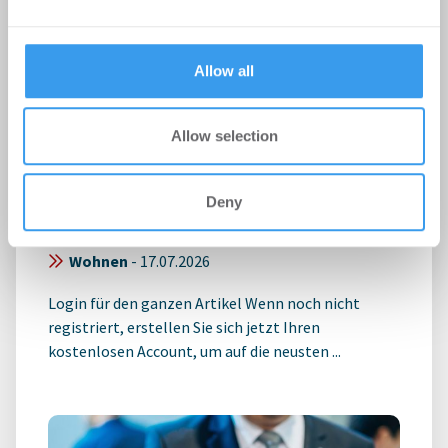
may combine it with other information that you’ve
provided to them or that they’ve collected from your use
of their services.
Allow all
Sozial orientierte
Allow selection
Wohnungswirtschaft begrüßt
Novelle der Landesbauordnung
Deny
NRW
Wohnen
-
17.07.2026
Login für den ganzen Artikel Wenn noch nicht
registriert, erstellen Sie sich jetzt Ihren
kostenlosen Account, um auf die neusten ...