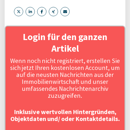
Login für den ganzen
Artikel
Wenn noch nicht registriert, erstellen Sie
sich jetzt Ihren kostenlosen Account, um
auf die neusten Nachrichten aus der
Immobilienwirtschaft und unser
umfassendes Nachrichtenarchiv
zuzugreifen.
Inklusive wertvollen Hintergründen,
Objektdaten und/ oder Kontaktdetails.