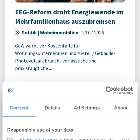
EEG-Reform droht Energiewende im
Mehrfamilienhaus auszubremsen
Politik | Wohnimmobilien
-
23.07.2026
GdW warnt vor Kostenfalle für
Wohnungsunternehmen und Mieter / Gebäude-
Photovoltaik braucht verlässliche und
praxistaugliche ...
Consent
Details
Ad Settings
About
Responsible use of your data
We and
our 1 partners
process your personal data, e.g.