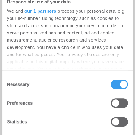
Responsible use of your data
kostenlosen Account, um auf die neusten ...
We and
our 1 partners
process your personal data, e.g.
your IP-number, using technology such as cookies to
store and access information on your device in order to
serve personalized ads and content, ad and content
measurement, audience research and services
development. You have a choice in who uses your data
and for what purposes. Your privacy choices are only
applicable on this digital property where you have made
your choices. You can change or withdraw your consent
any time from the Cookie Declaration or by clicking on
Consent
the Privacy trigger icon.
Necessary
Selection
Find out more about how your personal data is processed
Preferences
and set your preferences in the
details section
.
Ampega Asset Management gewinnt
ODDO BHF SE für den SKYPER
We use cookies to personalise content and ads, to
Statistics
provide social media features and to analyse our traffic.
Büro | Deals Miete
-
06.08.2026
We also share information about your use of our site with