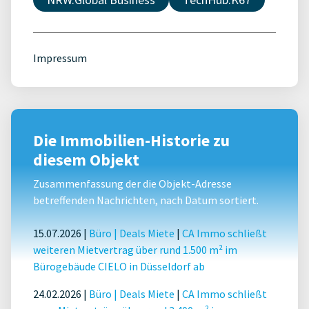
Impressum
Die Immobilien-Historie zu
diesem Objekt
Zusammenfassung der die Objekt-Adresse
betreffenden Nachrichten, nach Datum sortiert.
15.07.2026 |
Büro
|
Deals Miete
|
CA Immo schließt
weiteren Mietvertrag über rund 1.500 m² im
Bürogebäude CIELO in Düsseldorf ab
24.02.2026 |
Büro
|
Deals Miete
|
CA Immo schließt