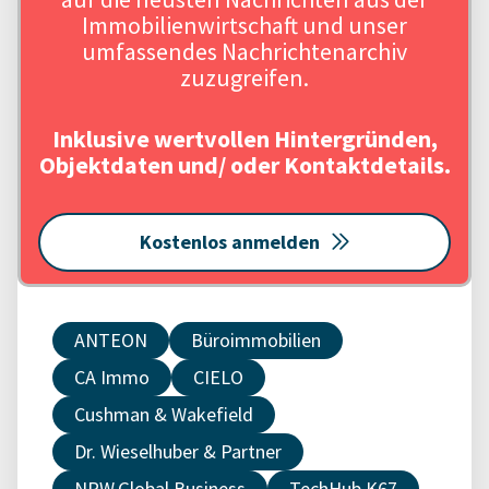
Immobilienwirtschaft und unser
umfassendes Nachrichtenarchiv
zuzugreifen.
Inklusive wertvollen Hintergründen,
Objektdaten und/ oder Kontaktdetails.
Kostenlos anmelden
ANTEON
Büroimmobilien
CA Immo
CIELO
Cushman & Wakefield
Dr. Wieselhuber & Partner
NRW.Global Business
TechHub.K67