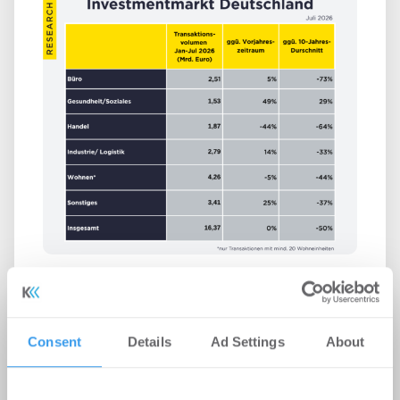
Immobilieninvestmentmarkt
Deutschland – August 2026
Büro | Märkte
-
06.08.2026
Consent
Details
Ad Settings
About
Login für den ganzen Artikel Wenn noch nicht
registriert, erstellen Sie sich jetzt Ihren