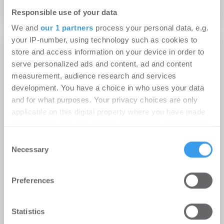
Hotel | Märkte
Responsible use of your data
We and
our 1 partners
process your personal data, e.g.
your IP-number, using technology such as cookies to
store and access information on your device in order to
serve personalized ads and content, ad and content
measurement, audience research and services
development. You have a choice in who uses your data
and for what purposes. Your privacy choices are only
applicable on this digital property where you have made
your choices. You can change or withdraw your consent
any time from the Cookie Declaration or by clicking on
Consent
the Privacy trigger icon.
Necessary
Selection
Find out more about how your personal data is processed
13.04.2026
Preferences
and set your preferences in the
details section
.
Zwei Städte, ein Meilenstein: Premier Inn
überschreitet die 70-Hotels-Marke in
We use cookies to personalise content and ads, to
Statistics
Deutschland
provide social media features and to analyse our traffic.