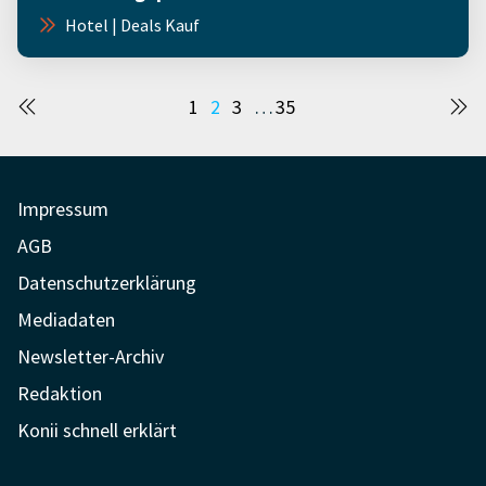
Hotel | Deals Kauf
Seitennummerierung
1
2
3
…
35
der
Beiträge
Impressum
AGB
Datenschutzerklärung
Mediadaten
Newsletter-Archiv
Redaktion
Konii schnell erklärt