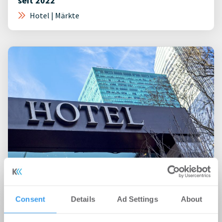
seit 2022
Hotel | Märkte
14.04.2026
Hotelinvestmentmarkt Deutschland mit
Consent
Details
Ad Settings
About
leichter Renditekompression