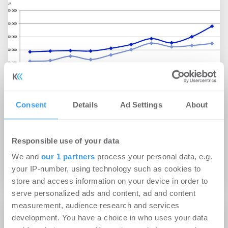
Consent
Details
Ad Settings
About
29.05.2018
Responsible use of your data
AENGEVELT sieht rege Nachfrage nach
Einfamilienhäusern im Magdeburger Umland
We and
our 1 partners
process your personal data, e.g.
your IP-number, using technology such as cookies to
Wohnen | Märkte
store and access information on your device in order to
serve personalized ads and content, ad and content
measurement, audience research and services
development. You have a choice in who uses your data