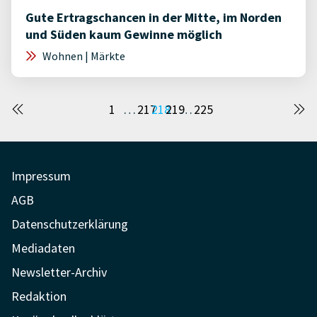
Gute Ertragschancen in der Mitte, im Norden
und Süden kaum Gewinne möglich
Wohnen | Märkte
Seitennummerierung
1
…
217
218
219
…
225
der
Beiträge
Impressum
AGB
Datenschutzerklärung
Mediadaten
Newsletter-Archiv
Redaktion