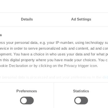
Details
Ad Settings
nteressieren
a
ertools statt
Newmark akquirier
ss your personal data, e.g. your IP-number, using technology s
für sein Valuation 
evice in order to serve personalized ads and content, ad and c
opment. You have a choice in who uses your data and for what p
08.2026
Unternehmen
-
06.08.2026
on this digital property where you have made your choices. You 
kie Declaration or by clicking on the Privacy trigger icon.
rtikel Wenn noch nicht
Login für den ganzen Artikel W
ie sich jetzt Ihren kostenlosen
jetzt Ihren kostenlosen Accoun
 personal data is processed and set your preferences in the
det
ten ...
e content and ads, to provide social media features and to analy
Preferences
Statistics
 our site with our social media, advertising and analytics partn
 Starker operativer
STR
 provided to them or that they’ve collected from your use of their
; geopolitische
Bau