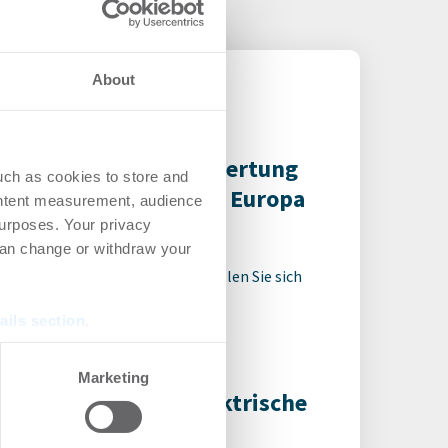
About
t L+P Immobilienbewertung
uch as cookies to store and
& Advisory-Geschäft in Europa
ontent measurement, audience
urposes. Your privacy
can change or withdraw your
enn noch nicht registriert, erstellen Sie sich
t, um auf die neusten ...
ails section
.
se our traffic. We also share
Marketing
ers who may combine it with
ABAG erprobt teilelektrische
 services.
stelle in Oberhausen