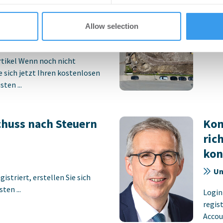
faktoren dämpfen
Un
erholung
Allow selection
Pilot
08.2026
Tiefb
rtikel Wenn noch nicht
ie sich jetzt Ihren kostenlosen
ten ...
chuss nach Steuern
Kom
ric
kon
Un
istriert, erstellen Sie sich
ten ...
Login
regist
Accoun