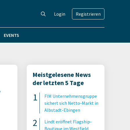
Login
Registrieren
EVENTS
Meistgelesene News
der letzten 5 Tage
e
FIM Unternehmensgruppe
sichert sich Netto-Markt in
Albstadt-Ebingen
Lindt eröffnet Flagship-
Boutique im Westfield