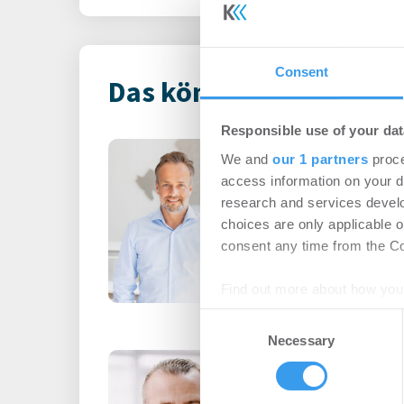
Consent
Das könnte Dich auch i
Responsible use of your dat
Vernetzte Makl
We and
our 1 partners
proce
Insellösungen
access information on your d
research and services devel
Unternehmen
-
06.
choices are only applicable 
consent any time from the Coo
Login für den ganzen A
registriert, erstellen S
Find out more about how your
Account, um auf die neus
Consent
We use cookies to personalis
Necessary
Selection
information about your use of
Instone Group:
other information that you’ve
Cashflow in H1