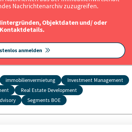
Quelle: iS
des Nachrichtenarchiv zuzugreifen.
Hintergründen, Objektdaten und/ oder
Kontaktdetails.
stenlos anmelden
immobilienvermietung
Investment Management
ment
Real Estate Development
dvisory
Segments BOE