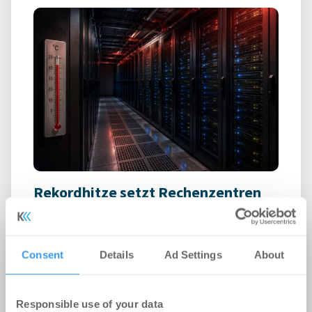
Rekordhitze setzt Rechenzentren
unter Druck
-
31.07.2026
Anhaltende Hitze wird zum Risiko für
Consent
Details
Ad Settings
About
Rechenzentren: Steigende Außentemperaturen
und immer leistungsfähigere IT-Systeme treiben
den ...
Responsible use of your data