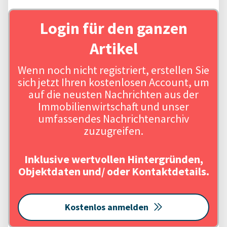
Login für den ganzen
Artikel
Wenn noch nicht registriert, erstellen Sie
sich jetzt Ihren kostenlosen Account, um
auf die neusten Nachrichten aus der
Immobilienwirtschaft und unser
umfassendes Nachrichtenarchiv
zuzugreifen.
Inklusive wertvollen Hintergründen,
Objektdaten und/ oder Kontaktdetails.
Kostenlos anmelden