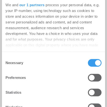
We and
our 1 partners
process your personal data, e.g.
your IP-number, using technology such as cookies to
Ingeborg-Warschke-Nachwuchspreis
store and access information on your device in order to
serve personalized ads and content, ad and content
2026 – Bewerbung bis 2. August
measurement, audience research and services
möglich – Bundesbauministerin
development. You have a choice in who uses your data
Verena Hubertz abermals
and for what purposes. Your privacy choices are only
Schirmherrin
applicable on this digital property where you have made
your choices. You can change or withdraw your consent
-
08.07.2026
any time from the Cookie Declaration or by clicking on
Consent
Login für den ganzen Artikel Wenn noch nicht
the Privacy trigger icon.
Necessary
Selection
registriert, erstellen Sie sich jetzt Ihren
kostenlosen Account, um auf die neusten ...
Find out more about how your personal data is processed
Preferences
and set your preferences in the
details section
.
We use cookies to personalise content and ads, to
Statistics
provide social media features and to analyse our traffic.
We also share information about your use of our site with