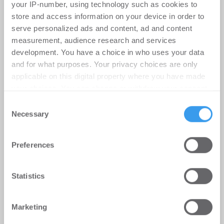
your IP-number, using technology such as cookies to
store and access information on your device in order to
serve personalized ads and content, ad and content
measurement, audience research and services
development. You have a choice in who uses your data
and for what purposes. Your privacy choices are only
applicable on this digital property where you have made
your choices. You can change or withdraw your consent
any time from the Cookie Declaration or by clicking on
Consent
the Privacy trigger icon.
Necessary
Selection
Find out more about how your personal data is processed
Büromieter verlängern und
Preferences
and set your preferences in the
details section
.
expandieren im Stuttgarter
Technologiepark STEP
We use cookies to personalise content and ads, to
Statistics
provide social media features and to analyse our traffic.
Büro | Deals Miete
-
06.08.2026
We also share information about your use of our site with
Marketing
our social media, advertising and analytics partners who
Union Investment schließt Mietverträge über 3.500
may combine it with other information that you’ve
m² ab