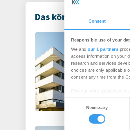
Das könnte Dich auch i
Consent
Primus Valor in
Responsible use of your dat
Wohnimmobilie
We and
our 1 partners
proce
in weiteres Por
access information on your d
Einheiten in F
research and services devel
Unterfranken
choices are only applicable 
consent any time from the Coo
Wohnen | Deals Ka
Find out more about how your
Login für den ganzen A
registriert, erstellen S
Consent
We use cookies to personalis
Account, um auf die neus
Necessary
Selection
information about your use of
other information that you’ve