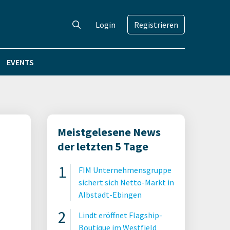
Login
Registrieren
EVENTS
Meistgelesene News
der letzten 5 Tage
FIM Unternehmensgruppe
sichert sich Netto-Markt in
Albstadt-Ebingen
Lindt eröffnet Flagship-
Boutique im Westfield