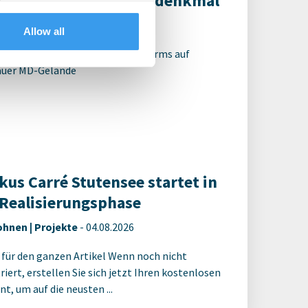
OG sichert Industriedenkmal
hnen | Projekte
-
05.08.2026
Allow all
tage des historischen Wasserturms auf
uer MD-Gelände
kus Carré Stutensee startet in
 Realisierungsphase
hnen | Projekte
-
04.08.2026
 für den ganzen Artikel Wenn noch nicht
riert, erstellen Sie sich jetzt Ihren kostenlosen
t, um auf die neusten ...