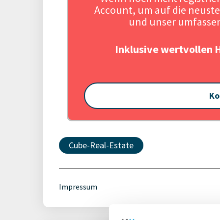
Account, um auf die neuste
und unser umfassen
Inklusive wertvollen 
Ko
Cube-Real-Estate
Impressum