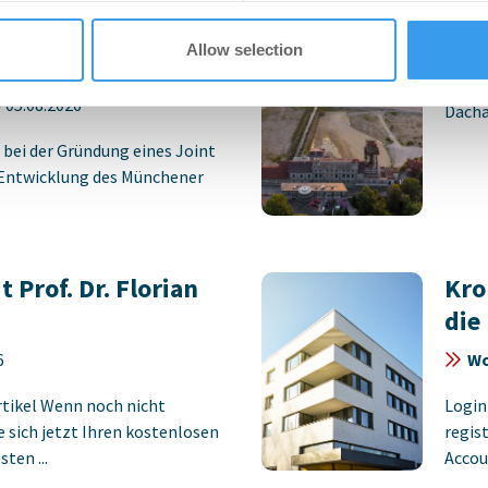
 Joint Venture mit
BUW
icklung des
Wo
Allow selection
E UTA Quartiers
Demon
-
05.08.2026
Dacha
 bei der Gründung eines Joint
 Entwicklung des Münchener
 Prof. Dr. Florian
Kro
die
6
Wo
rtikel Wenn noch nicht
Login
ie sich jetzt Ihren kostenlosen
regist
ten ...
Accoun