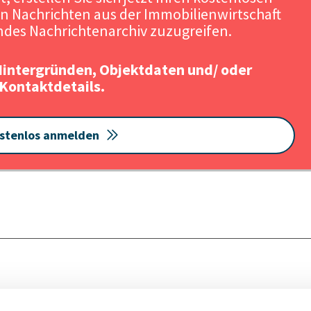
n Nachrichten aus der Immobilienwirtschaft
Quelle: Bildquelle: Cube Real Es
des Nachrichtenarchiv zuzugreifen.
Hintergründen, Objektdaten und/ oder
Kontaktdetails.
stenlos anmelden