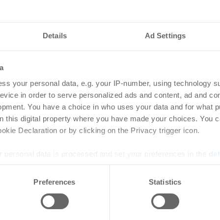
nteressieren
Details
Ad Settings
vestiert für
GRE
a
nfonds ICD 14 R+
Pre
ss your personal data, e.g. your IP-number, using technology s
tfolio von 344
rea
evice in order to serve personalized ads and content, ad and c
ranken und
im 
opment. You have a choice in who uses your data and for what p
on this digital property where you have made your choices. You 
Wo
kie Declaration or by clicking on the Privacy trigger icon.
uf
-
07.08.2026
Preis
 personal data is processed and set your preferences in the
det
Immob
rtikel Wenn noch nicht
ie sich jetzt Ihren kostenlosen
e content and ads, to provide social media features and to analy
ten ...
Preferences
Statistics
 our site with our social media, advertising and analytics partn
 provided to them or that they’ve collected from your use of their