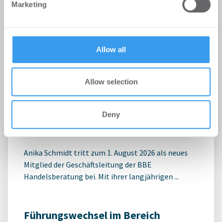
Marketing
our social media, advertising and analytics partners who
may combine it with other information that you’ve
provided to them or that they’ve collected from your use
of their services.
Allow all
Allow selection
Anika Schmidt wird Mitglied der
Geschäftsleitung der BBE
Handelsberatung
Deny
Personalien
-
03.08.2026
Anika Schmidt tritt zum 1. August 2026 als neues
Mitglied der Geschäftsleitung der BBE
Handelsberatung bei. Mit ihrer langjährigen ...
Führungswechsel im Bereich