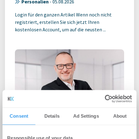
Personalien
-
05.08.2026
Login für den ganzen Artikel Wenn noch nicht
registriert, erstellen Sie sich jetzt Ihren
kostenlosen Account, um auf die neusten ...
Roland D. Schleider wird Head of
Consent
Details
Ad Settings
About
Business Development bei Strategis
Personalien
-
05.08.2026
Responsible use of your data