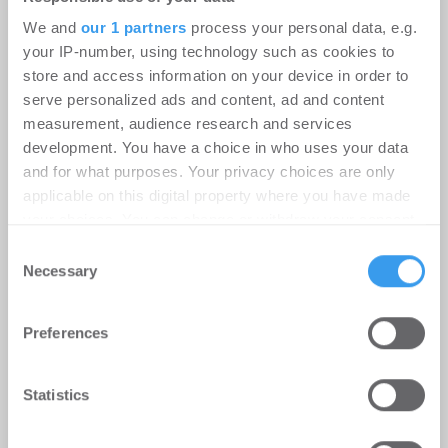
We and
our 1 partners
process your personal data, e.g.
Erweiterung des Beratungsangebots für
your IP-number, using technology such as cookies to
Eigentümer, Family Offices, Fonds und
store and access information on your device in order to
institutionelle Investoren
serve personalized ads and content, ad and content
measurement, audience research and services
development. You have a choice in who uses your data
Philipp Westphal verstärkt IPH
and for what purposes. Your privacy choices are only
Gruppe als Leasing Manager
applicable on this digital property where you have made
your choices. You can change or withdraw your consent
Personalien
-
03.08.2026
any time from the Cookie Declaration or by clicking on
Consent
Login für den ganzen Artikel Wenn noch nicht
the Privacy trigger icon.
Necessary
Selection
registriert, erstellen Sie sich jetzt Ihren
kostenlosen Account, um auf die neusten ...
Find out more about how your personal data is processed
Preferences
and set your preferences in the
details section
.
We use cookies to personalise content and ads, to
Statistics
provide social media features and to analyse our traffic.
We also share information about your use of our site with