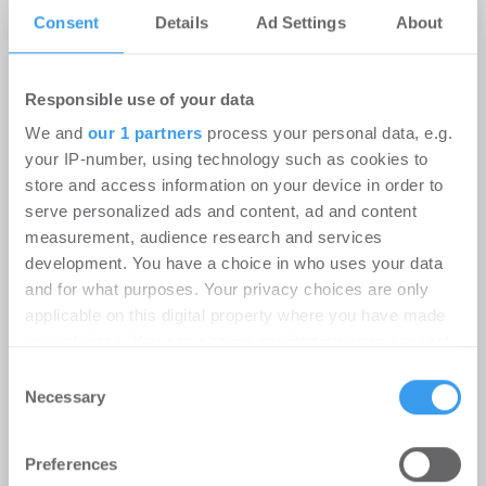
Consent
Details
Ad Settings
About
Ampega Asset Management gewinnt
Responsible use of your data
ODDO BHF SE für den SKYPER
We and
our 1 partners
process your personal data, e.g.
your IP-number, using technology such as cookies to
Büro | Deals Miete
-
06.08.2026
store and access information on your device in order to
Login für den ganzen Artikel Wenn noch nicht
serve personalized ads and content, ad and content
registriert, erstellen Sie sich jetzt Ihren
measurement, audience research and services
kostenlosen Account, um auf die neusten ...
development. You have a choice in who uses your data
and for what purposes. Your privacy choices are only
applicable on this digital property where you have made
your choices. You can change or withdraw your consent
any time from the Cookie Declaration or by clicking on
Consent
the Privacy trigger icon.
Necessary
Selection
Find out more about how your personal data is processed
Preferences
and set your preferences in the
details section
.