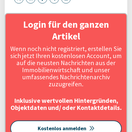
Login für den ganzen
Artikel
Wenn noch nicht registriert, erstellen Sie
sich jetzt Ihren kostenlosen Account, um
auf die neusten Nachrichten aus der
Immobilienwirtschaft und unser
umfassendes Nachrichtenarchiv
zuzugreifen.
Inklusive wertvollen Hintergründen,
Objektdaten und/ oder Kontaktdetails.
Kostenlos anmelden