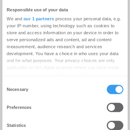
Responsible use of your data
We and
our 1 partners
process your personal data, e.g.
your IP-number, using technology such as cookies to
store and access information on your device in order to
serve personalized ads and content, ad and content
measurement, audience research and services
development. You have a choice in who uses your data
and for what purposes. Your privacy choices are only
Erster Spatenstich für neuen
applicable on this digital property where you have made
Schulcampus Eberswalde-Finow
your choices. You can change or withdraw your consent
any time from the Cookie Declaration or by clicking on
Consent
-
07.07.2026
the Privacy trigger icon.
Necessary
Selection
Login für den ganzen Artikel Wenn noch nicht
registriert, erstellen Sie sich jetzt Ihren
Find out more about how your personal data is processed
kostenlosen Account, um auf die neusten ...
Preferences
and set your preferences in the
details section
.
We use cookies to personalise content and ads, to
Statistics
MÖHRLE HAPP LUTHER berät Beds