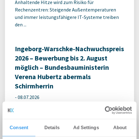
Anhaltende Hitze wird zum Risiko für
Rechenzentren: Steigende Außentemperaturen
und immer leistungsfähigere IT-Systeme treiben
den ...
Ingeborg-Warschke-Nachwuchspreis
2026 – Bewerbung bis 2. August
möglich – Bundesbauministerin
Verena Hubertz abermals
Schirmherrin
-
08.07.2026
Login für den ganzen Artikel Wenn noch nicht
registriert, erstellen Sie sich jetzt Ihren
kostenlosen Account, um auf die neusten ...
Consent
Details
Ad Settings
About