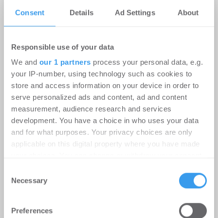
Consent
Details
Ad Settings
About
Responsible use of your data
Roland D. Schleider wird Head of
We and
our 1 partners
process your personal data, e.g.
Business Development bei Strategis
your IP-number, using technology such as cookies to
store and access information on your device in order to
Personalien
-
05.08.2026
serve personalized ads and content, ad and content
measurement, audience research and services
Erweiterung des Beratungsangebots für
development. You have a choice in who uses your data
Eigentümer, Family Offices, Fonds und
and for what purposes. Your privacy choices are only
institutionelle Investoren
applicable on this digital property where you have made
your choices. You can change or withdraw your consent
any time from the Cookie Declaration or by clicking on
Consent
Philipp Westphal verstärkt IPH
the Privacy trigger icon.
Necessary
Selection
Gruppe als Leasing Manager
Find out more about how your personal data is processed
Personalien
-
03.08.2026
Preferences
and set your preferences in the
details section
.