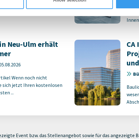
eßt Mietverträge über 3.500
Revit
den p
Innens
in Neu-Ulm erhält
CA 
mer
Pro
und
05.08.2026
Bü
rtikel Wenn noch nicht
ie sich jetzt Ihren kostenlosen
Bauli
ten ...
wesen
Absch
zeigte Event bzw. das Stellenangebot sowie für das angezeigte Bi