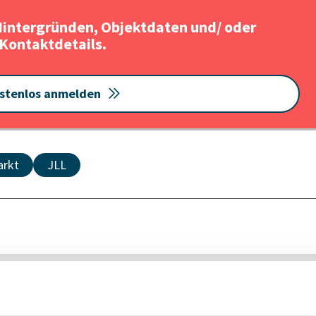
Hintergründen, Objektdaten und/ oder
Kontaktdetails.
stenlos anmelden
arkt
JLL
nteressieren