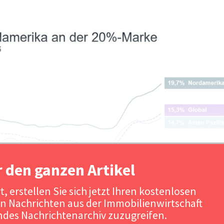
r den ganzen Artikel
, erstellen Sie sich jetzt Ihren kostenlosen
n Nachrichten aus der Immobilienwirtschaft
Quelle: JLL, April 
des Nachrichtenarchiv zuzugreifen.