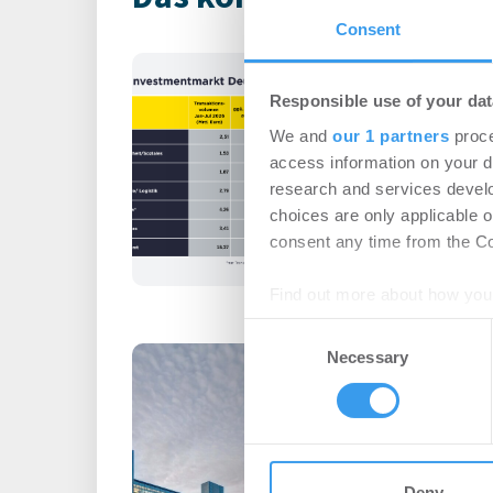
Consent
Immobilienin
Deutschland – 
Responsible use of your dat
We and
our 1 partners
proce
Büro | Märkte
-
06.0
access information on your d
Login für den ganzen A
research and services devel
registriert, erstellen S
choices are only applicable 
Account, um auf die neus
consent any time from the Coo
Find out more about how your
Consent
We use cookies to personalis
Büromieter ve
Necessary
Selection
information about your use of
expandieren im
other information that you’ve
Technologiepa
Büro | Deals Miete
Deny