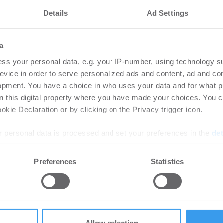
Details
Ad Settings
vestmentmarkt
Amp
August 2026
gew
a
SK
ss your personal data, e.g. your IP-number, using technology s
8.2026
evice in order to serve personalized ads and content, ad and c
Bü
rtikel Wenn noch nicht
opment. You have a choice in who uses your data and for what p
ie sich jetzt Ihren kostenlosen
on this digital property where you have made your choices. You 
Login
ten ...
kie Declaration or by clicking on the Privacy trigger icon.
regist
Accoun
 personal data is processed and set your preferences in the
det
e content and ads, to provide social media features and to analy
rlängern und
HWS
Preferences
Statistics
 our site with our social media, advertising and analytics partn
 Stuttgarter
pla
 provided to them or that they’ve collected from your use of their
rk STEP
Neu
-
06.08.2026
Bü
Allow selection