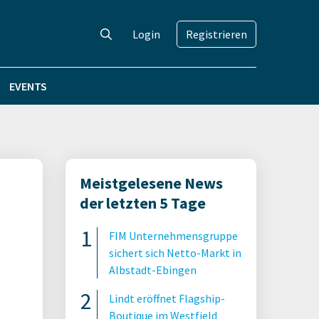
Login
Registrieren
EVENTS
Meistgelesene News
der letzten 5 Tage
FIM Unternehmensgruppe
sichert sich Netto-Markt in
Albstadt-Ebingen
Lindt eröffnet Flagship-
Boutique im Westfield