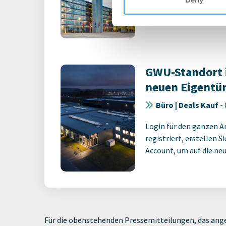
Union Investment schli
m² ab
GWU-Standort 
neuen Eigentü
Büro | Deals Kauf
-
Login für den ganzen A
registriert, erstellen S
Account, um auf die neus
Für die obenstehenden Pressemitteilungen, das ange