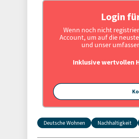
Login fü
Wenn noch nicht registriert
Account, um auf die neuste
und unser umfassen
Inklusive wertvollen 
Ko
Deutsche Wohnen
Nachhaltigkeit