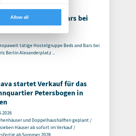
R berät Beds and Bars bei
Allow all
 Alexanderplatz
ropaweit tätige Hostelgruppe Beds and Bars bei
s Berlin Alexanderplatz ...
ava startet Verkauf für das
nquartier Petersbogen in
en
6.2026
ihenhäuser und Doppelhaushälften geplant /
 sieben Häuser ab sofort im Verkauf /
sfertig ab Sommer 2028