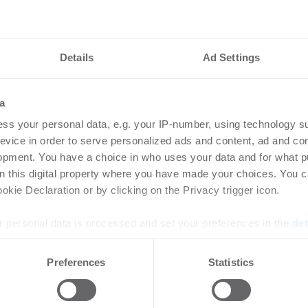
Details
Ad Settings
a
nteressieren
ss your personal data, e.g. your IP-number, using technology s
evice in order to serve personalized ads and content, ad and c
opment. You have a choice in who uses your data and for what p
etzt Rechenzentren
Ingeborg-Warschke
on this digital property where you have made your choices. You 
kie Declaration or by clicking on the Privacy trigger icon.
Bewerbung bis 2. A
Bundesbauminister
 personal data is processed and set your preferences in the
det
Schirmherrin
zum Risiko für Rechenzentren:
raturen und immer
e content and ads, to provide social media features and to analy
-
08.07.2026
Preferences
Statistics
steme treiben den ...
 our site with our social media, advertising and analytics partn
Login für den ganzen Artikel W
 provided to them or that they’ve collected from your use of their
jetzt Ihren kostenlosen Accoun