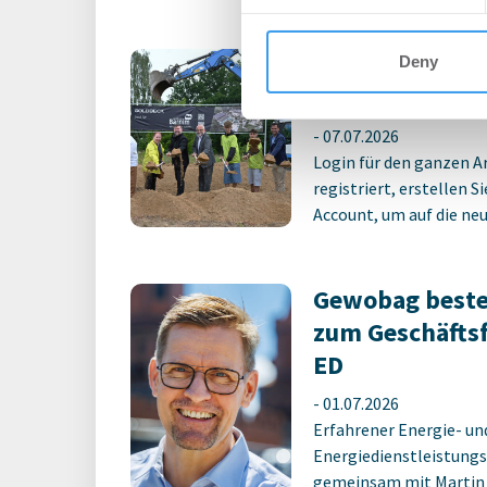
Erster Spatens
Deny
Schulcampus E
-
07.07.2026
Login für den ganzen A
registriert, erstellen S
Account, um auf die neus
Gewobag beste
zum Geschäfts
ED
-
01.07.2026
Erfahrener Energie- un
Energiedienstleistungs
gemeinsam mit Martin M