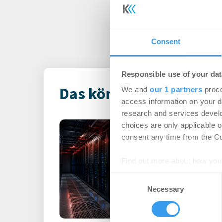
Consent
Responsible use of your dat
Das könnte Dich auch i
We and
our 1 partners
proce
access information on your d
research and services devel
Rekordhitze s
choices are only applicable 
consent any time from the Coo
unter Druck
-
31.07.2026
Find out more about how your
Anhaltende Hitze wird 
Consent
Steigende Außentempe
We use cookies to personalis
Necessary
Selection
leistungsfähigere IT-Sy
information about your use of
other information that you’ve