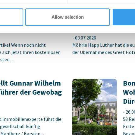
tich für neuen
MÖHRLE HAPP LUTHE
Allow selection
berswalde-Finow
Hotelübernahme am
-
03.07.2026
rtikel Wenn noch nicht
Möhrle Happ Luther hat die eu
ie sich jetzt Ihren kostenlosen
der Übernahme des Greet Hotel
ten ...
llt Gunnar Wilhelm
Bon
führer der Gewobag
Woh
Dür
-
26.0
d Immobilienexperte führt die
53 Re
gesellschaft künftig
Erste
ahlberg / Karsten ...
Bezug