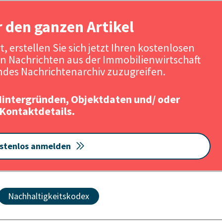
r den ganzen Artikel
, erstellen Sie sich jetzt Ihren kostenlosen
n Nachrichten aus der Immobilienwirtschaft
des Nachrichtenarchiv zuzugreifen.
Hintergründen, Objektdaten und/ oder
Kontaktdetails.
stenlos anmelden
Nachhaltigkeitskodex