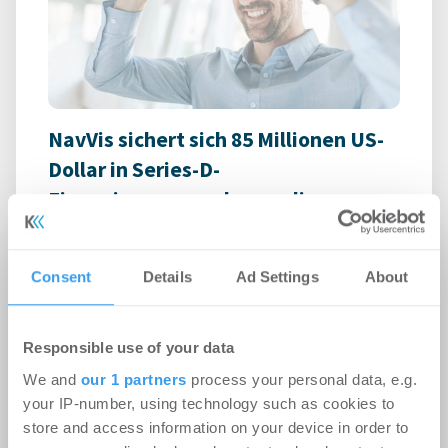
NavVis sichert sich 85 Millionen US-
Dollar in Series-D-
Finanzierungsrunde, um die
Datengrundlage für physische KI
bereitzustellen
Consent
Details
Ad Settings
About
PropTech | Funding / Investments
-
06.08.2026
Login für den ganzen Artikel Wenn noch nicht
Responsible use of your data
registriert, erstellen Sie sich jetzt Ihren
We and
our 1 partners
process your personal data, e.g.
kostenlosen Account, um auf die neusten ...
your IP-number, using technology such as cookies to
store and access information on your device in order to