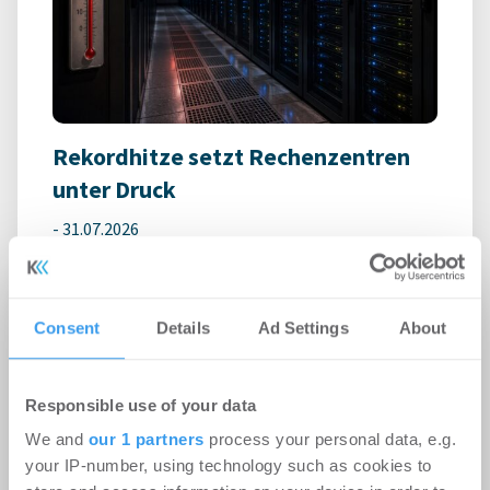
Rekordhitze setzt Rechenzentren
unter Druck
-
31.07.2026
Anhaltende Hitze wird zum Risiko für
Rechenzentren: Steigende Außentemperaturen
und immer leistungsfähigere IT-Systeme treiben
Consent
Details
Ad Settings
About
den ...
Responsible use of your data
Ingeborg-Warschke-Nachwuchspreis
We and
our 1 partners
process your personal data, e.g.
2026 – Bewerbung bis 2. August
your IP-number, using technology such as cookies to
möglich – Bundesbauministerin