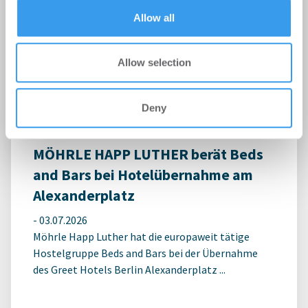
Erster Spatenstich für neuen
of their services.
Allow all
Schulcampus Eberswalde-Finow
-
07.07.2026
Allow selection
Login für den ganzen Artikel Wenn noch nicht
registriert, erstellen Sie sich jetzt Ihren
kostenlosen Account, um auf die neusten ...
Deny
MÖHRLE HAPP LUTHER berät Beds
and Bars bei Hotelübernahme am
Alexanderplatz
-
03.07.2026
Möhrle Happ Luther hat die europaweit tätige
Hostelgruppe Beds and Bars bei der Übernahme
des Greet Hotels Berlin Alexanderplatz ...