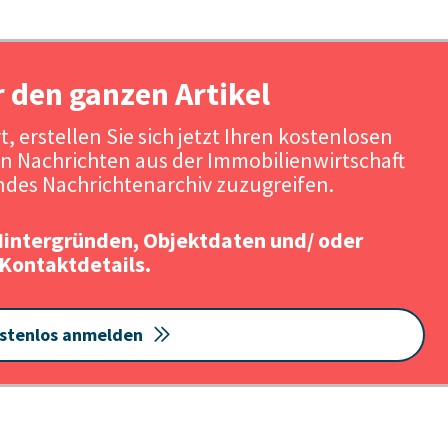
r den ganzen Artikel
, erstellen Sie sich jetzt Ihren kostenlosen
n Nachrichten aus der Immobilienwirtschaft
des Nachrichtenarchiv zuzugreifen.
Hintergründen, Objektdaten und/ oder
Kontaktdetails.
stenlos anmelden