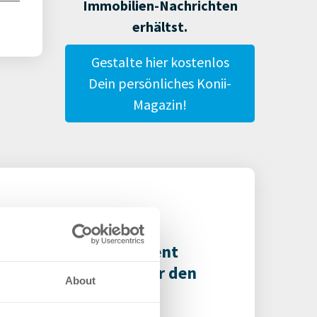
Immobilien-Nachrichten
erhältst.
Gestalte hier kostenlos
Dein persönliches Konii-
Magazin!
ega Asset Management
innt ODDO BHF SE für den
About
YPER