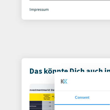
Impressum
Das könnte Dich auch i
Immobilienin
Deutschland – 
Consent
Büro | Märkte
-
06.0