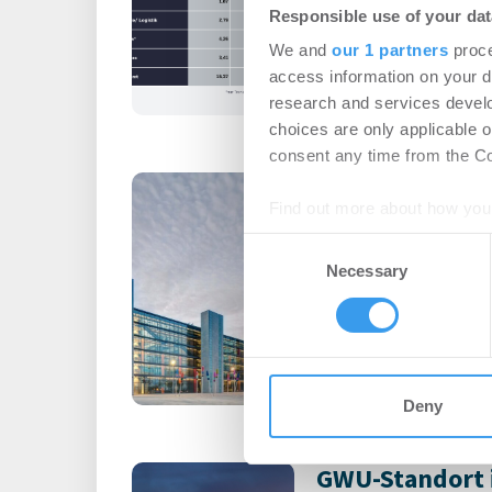
Login für den ganzen A
Responsible use of your dat
registriert, erstellen S
We and
our 1 partners
proce
Account, um auf die neus
access information on your d
research and services devel
choices are only applicable 
consent any time from the Coo
Büromieter ve
Find out more about how your
expandieren im
Consent
Technologiepa
We use cookies to personalis
Necessary
Selection
information about your use of
Büro | Deals Miete
other information that you’ve
Union Investment schli
m² ab
Deny
GWU-Standort 