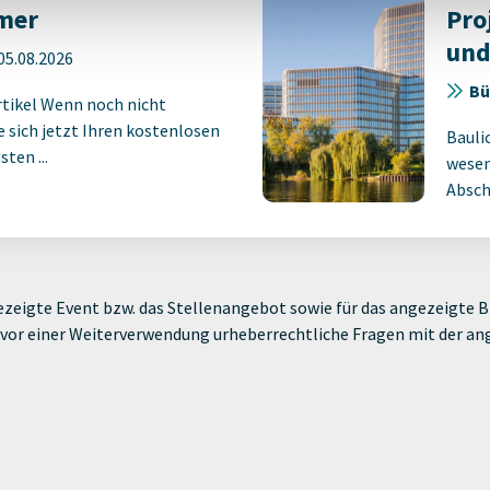
mer
Pro
und
05.08.2026
Bü
rtikel Wenn noch nicht
ie sich jetzt Ihren kostenlosen
Bauli
ten ...
wesen
Absch
zeigte Event bzw. das Stellenangebot sowie für das angezeigte Bi
ie vor einer Weiterverwendung urheberrechtliche Fragen mit der a