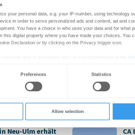
Bü
rtikel Wenn noch nicht
a
ie sich jetzt Ihren kostenlosen
Login
ss your personal data, e.g. your IP-number, using technology s
ten ...
regist
evice in order to serve personalized ads and content, ad and c
Accoun
opment. You have a choice in who uses your data and for what p
on this digital property where you have made your choices. You 
kie Declaration or by clicking on the Privacy trigger icon.
rlängern und
HWS
 personal data is processed and set your preferences in the
det
 Stuttgarter
pla
rk STEP
Neu
e content and ads, to provide social media features and to analy
Preferences
Statistics
 our site with our social media, advertising and analytics partn
-
06.08.2026
Bü
 provided to them or that they’ve collected from your use of their
eßt Mietverträge über 3.500
Revit
den p
Innens
Allow selection
in Neu-Ulm erhält
CA 