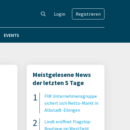
Login
Registrieren
EVENTS
Meistgelesene News
der letzten 5 Tage
FIM Unternehmensgruppe
sichert sich Netto-Markt in
Albstadt-Ebingen
Lindt eröffnet Flagship-
Boutique im Westfield