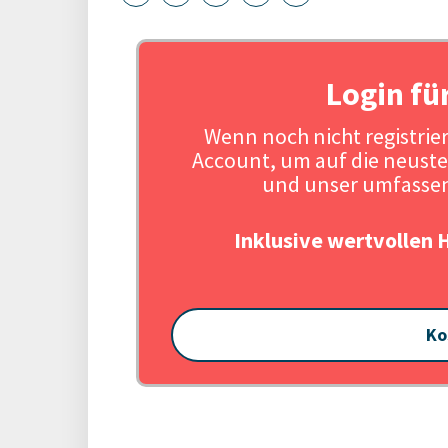
Login fü
Wenn noch nicht registriert
Account, um auf die neuste
und unser umfassen
Inklusive wertvollen 
Ko