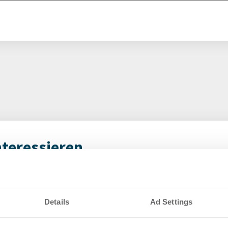
nteressieren
vestmentmarkt
Amp
August 2026
gew
Details
Ad Settings
SK
8.2026